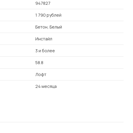
947827
1 790 рублей
Бетон, Белый
Инстайл
3 и более
58.8
Лофт
24 месяца
.