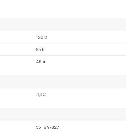
120.2
85.6
46.4
ЛДСП
55_947827