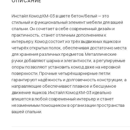
ОПИСАНИЕ
Столы и стулья
Инстайл Комод КМ-03 в цвете бетон/белый — это
Шкафы и стеллажи
стильный и функциональный элемент мебели для вашей
Комоды и тумбы
спальни. Он сочетает в себе современный дизайн и
практичность, станет отличным дополнением к
Вешалки и обувницы
интерьеру. Комод состоит из трёх выдвижных ящиков и
Гарнитуры
четырёх открытых полок, обеспечивая достаточно места
для хранения различных предметов. Металлические
Пос
ручки добавляют шарма и элегантности, а регулируемые
опоры позволяют установить комод даже на неровной
поверхности. Прочные четырёхшарнирные петли
гарантируют надёжность и долговечность конструкции, а
направляющие обеспечивают плавное и бесшумное
движение ящиков. Инстайл Комод КМ-03 идеально
впишется в любой современный интерьер и станет
незаменимым помощником в организации пространства
вашей спальни.