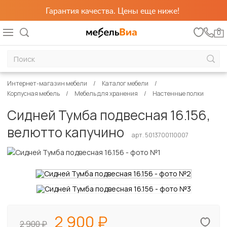
Гарантия качества. Цены еще ниже!
0
Интернет-магазин мебели
Каталог мебели
Корпусная мебель
Мебель для хранения
Настенные полки
Сидней Тумба подвесная 16.156,
велютто капучино
арт. 5013700110007
2 900
2 900