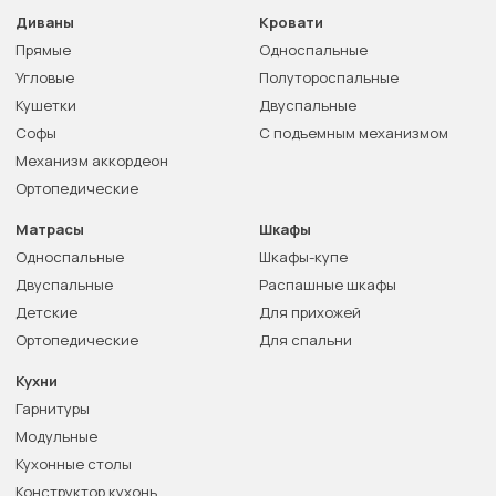
Диваны
Кровати
Прямые
Односпальные
Угловые
Полутороспальные
Кушетки
Двуспальные
Софы
С подъемным механизмом
Механизм аккордеон
Ортопедические
Матрасы
Шкафы
Односпальные
Шкафы-купе
Двуспальные
Распашные шкафы
Детские
Для прихожей
Ортопедические
Для спальни
Кухни
Гарнитуры
Модульные
Кухонные столы
Конструктор кухонь