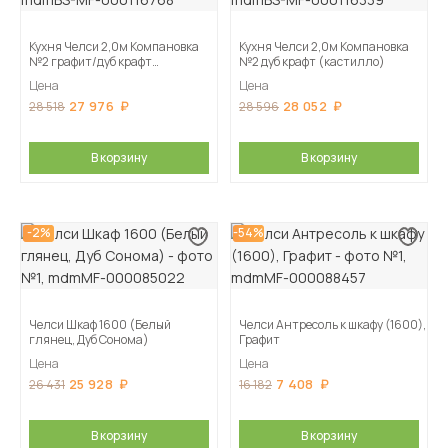
Кухня Челси 2,0м Компановка
Кухня Челси 2,0м Компановка
№2 графит/дуб крафт
№2 дуб крафт (кастилло)
(кастилло)
Цена
Цена
27 976
28 052
28 518
28 596
В корзину
В корзину
-2%
-54%
Челси Шкаф 1600 (Белый
Челси Антресоль к шкафу (1600),
глянец, Дуб Сонома)
Графит
Цена
Цена
25 928
7 408
26 431
16 182
В корзину
В корзину