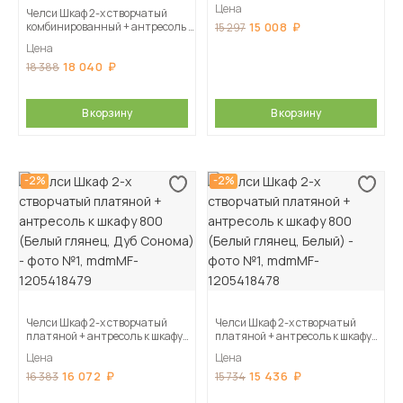
800 (Графит, Графит)
Цена
Челси Шкаф 2-х створчатый
комбинированный + антресоль к
15 008
15 297
шкафу 900 (Белый глянец,
Цена
Белый)
18 040
18 388
В корзину
В корзину
-2%
-2%
Челси Шкаф 2-х створчатый
Челси Шкаф 2-х створчатый
платяной + антресоль к шкафу
платяной + антресоль к шкафу
800 (Белый глянец, Дуб
800 (Белый глянец, Белый)
Цена
Цена
Сонома)
16 072
15 436
16 383
15 734