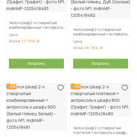
Челси Шкаф 2-х створчатый
комбинированный + антресоль к
Челси Шкаф 2-х створчатый
шкафу 900 (Графит, Графит)
комбинированный + антресоль к
Цена
шкафу 900 (Белый глянец, Дуб
17 706
18 048
Цена
Сонома)
18 784
19 146
В корзину
В корзину
-2%
-2%
Челси Шкаф 2-х створчатый
платяной + антресоль к шкафу