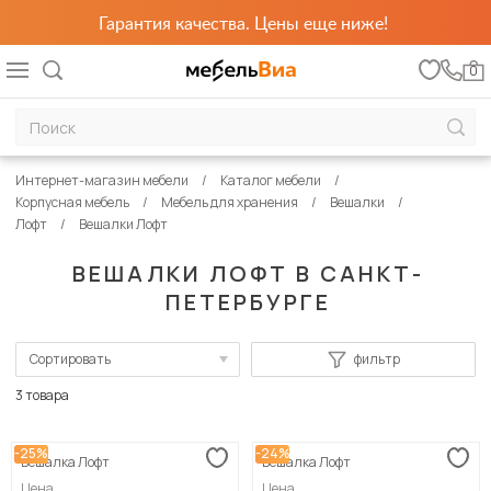
Гарантия качества. Цены еще ниже!
0
Интернет-магазин мебели
Каталог мебели
Корпусная мебель
Мебель для хранения
Вешалки
Лофт
Вешалки Лофт
ВЕШАЛКИ ЛОФТ В САНКТ-
ПЕТЕРБУРГЕ
Сортировать
фильтр
По популярности
3 товара
Сначала дешевые
-25%
-24%
Вешалка Лофт
Вешалка Лофт
Сначала дорогие
Цена
Цена