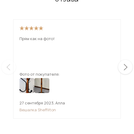
Прям как на фото!
Фото от покупателя:
Фот
27 сентября 2023
,
Алла
21 
Вешалка Sheffilton
Веш