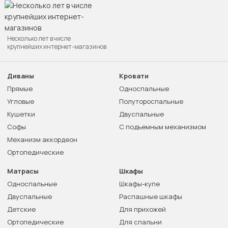
Несколько лет в числе
крупнейших интернет-магазинов
Диваны
Кровати
Прямые
Односпальные
Угловые
Полутороспальные
Кушетки
Двуспальные
Софы
С подъемным механизмом
Механизм аккордеон
Ортопедические
Матрасы
Шкафы
Односпальные
Шкафы-купе
Двуспальные
Распашные шкафы
Детские
Для прихожей
Ортопедические
Для спальни