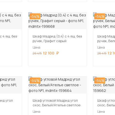
-54%
-54%
с 4 ящ. без
Шкаф Мадрид (0,4) с 4 ящ. без
Шкаф Мадри
ручек, Графит серый
ручек, Бе
Цена
Цена
12 100
12 
26 415
26 415
-54%
-54%
ид угол
Шкаф угловой Мадрид угол
Шкаф угло
скос, Белый/Ателье светлое
скос, Бел
Цена
Цена