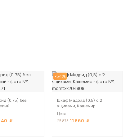
-54%
ид (0,75) без
Шкаф Мадрид (0,5) с 2
Белый
ящиками, Кашемир
Цена
340
11 860
25 875