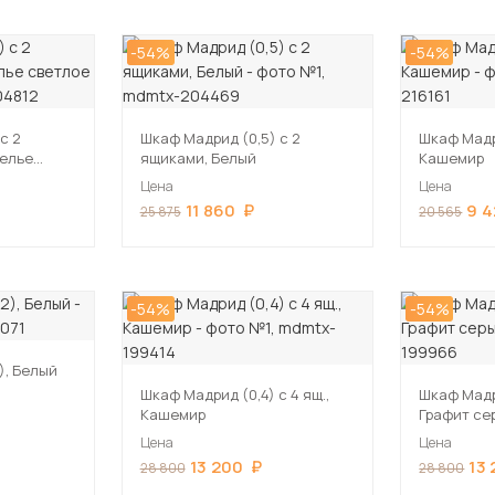
-54%
-54%
с 2
Шкаф Мадрид (0,5) с 2
Шкаф Мадр
телье
ящиками, Белый
Кашемир
Цена
Цена
11 860
9 
25 875
20 565
-54%
-54%
), Белый
Шкаф Мадрид (0,4) с 4 ящ.,
Шкаф Мадри
Кашемир
Графит се
Цена
Цена
13 200
13
28 800
28 800