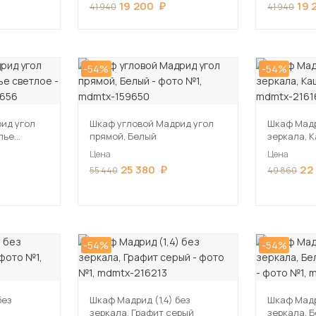
19 200
19 
41 940
41 940
-54%
-54%
ид угол
Шкаф угловой Мадрид угол
Шкаф Мадри
лье
прямой, Белый
зеркала, 
Цена
Цена
25 380
22
55 440
49 860
-54%
-54%
без
Шкаф Мадрид (1,4) без
Шкаф Мадри
зеркала, Графит серый
зеркала, 