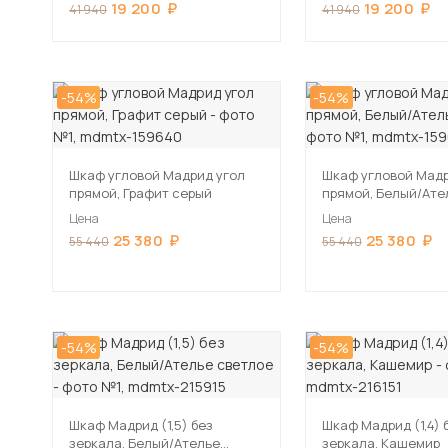
19 200
19 200
41 940
41 940
-54%
-54%
Шкаф угловой Мадрид угол
Шкаф угловой Мадр
прямой, Графит серый
прямой, Белый/Ате
светлое
Цена
Цена
25 380
25 380
55 440
55 440
-54%
-54%
Шкаф Мадрид (1,5) без
Шкаф Мадрид (1,4) 
зеркала, Белый/Ателье
зеркала, Кашемир