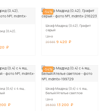
-54%
Шкаф Мадрид (0,42), Графит
серый
ид (0,42),
Цена
9 420
20 565
420
-54%
д (0,4) с 4 ящ.,
Шкаф Мадрид (0,4) с 4 ящ.,
рый
Белый/Ателье светлое
Цена
 200
13 200
28 800