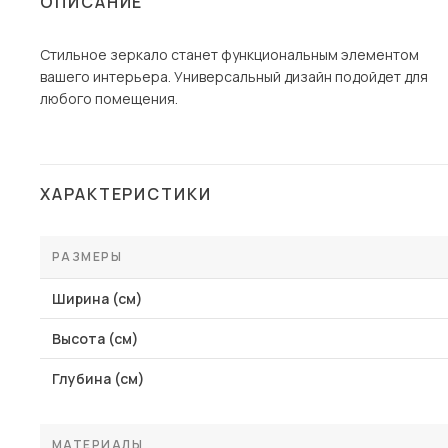
ОПИСАНИЕ
Столы и стулья
Стильное зеркало станет функциональным элементом
Шкафы и стеллажи
вашего интерьера. Универсальный дизайн подойдет для
Комоды и тумбы
любого помещения.
Вешалки и обувницы
Гарнитуры
ХАРАКТЕРИСТИКИ
Пос
РАЗМЕРЫ
Ширина (см)
Высота (см)
Глубина (см)
МАТЕРИАЛЫ