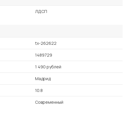
ЛДСП
tx-262622
1489729
1 490 рублей
Мадрид
10.8
Современный