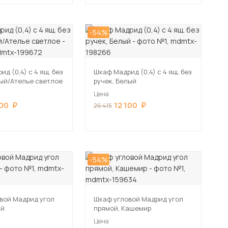
-54%
д (0,4) с 4 ящ. без
Шкаф Мадрид (0,4) с 4 ящ. без
лый/Ателье светлое
ручек, Белый
Цена
100
12 100
26 415
-54%
вой Мадрид угол
Шкаф угловой Мадрид угол
ый
прямой, Кашемир
Цена