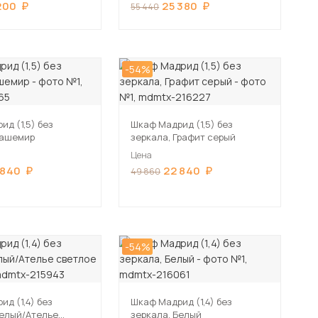
200
25 380
55 440
-54%
д (1,5) без
Шкаф Мадрид (1,5) без
Кашемир
зеркала, Графит серый
Цена
 840
22 840
49 860
-54%
д (1,4) без
Шкаф Мадрид (1,4) без
Белый/Ателье
зеркала, Белый