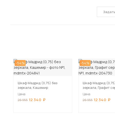
Задат
-54%
-54%
Шкаф Мадрид (0,75) без
Шкаф Мадрид (0,75
зеркала, Кашемир
зеркала, Графит с
Цена
Цена
12 340
12 340
26 955
26 955