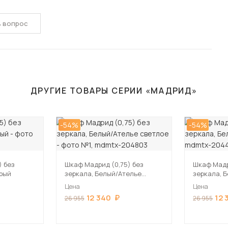
ь вопрос
ДРУГИЕ ТОВАРЫ СЕРИИ «МАДРИД»
-54%
-54%
) без
Шкаф Мадрид (0,75) без
Шкаф Мадр
ерый
зеркала, Белый/Ателье
зеркала, 
светлое
Цена
Цена
12 340
12 
26 955
26 955