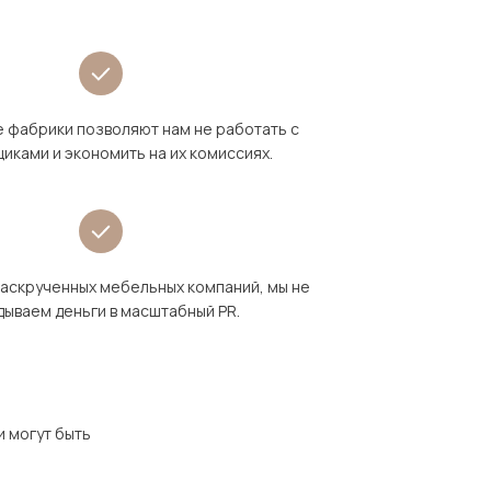
 фабрики позволяют нам не работать с
иками и экономить на их комиссиях.
раскрученных мебельных компаний, мы не
дываем деньги в масштабный PR.
и могут быть