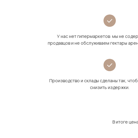
У нас нет гипермаркетов: мы не сод
продавцов и не обслуживаем гектары аре
Производство и склады сделаны так, что
снизить издержки.
В итоге цен