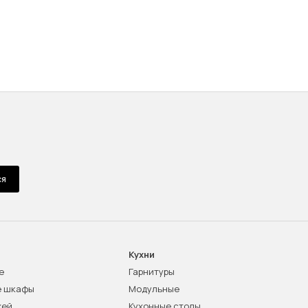
ся
Кухни
е
Гарнитуры
е шкафы
Модульные
жей
Кухонные столы