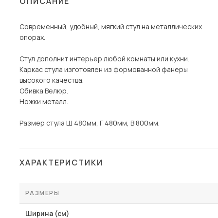
ОПИСАНИЕ
Столы и стулья
Современный, удобный, мягкий стул на металлических
Шкафы и стеллажи
опорах.
Комоды и тумбы
Стул дополнит интерьер любой комнаты или кухни.
Вешалки и обувницы
Каркас стула изготовлен из формованной фанеры
Гарнитуры
высокого качества.
Обивка Велюр.
Пос
Ножки металл.
Размер стула Ш 480мм, Г 480мм, В 800мм.
ХАРАКТЕРИСТИКИ
РАЗМЕРЫ
Ширина (см)