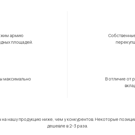
ержим армию
Собственные
ндных площадей.
перекупщ
бы максимально
В отличие от 
вкла
а на нашу продукцию ниже, чем у конкурентов. Некоторые позици
дешевле в 2-3 раза.