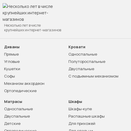
Несколько лет в числе
крупнейших интернет-магазинов
Диваны
Кровати
Прямые
Односпальные
Угловые
Полутороспальные
Кушетки
Двуспальные
Софы
С подъемным механизмом
Механизм аккордеон
Ортопедические
Матрасы
Шкафы
Односпальные
Шкафы-купе
Двуспальные
Распашные шкафы
Детские
Для прихожей
Ортопедические
Для спальни