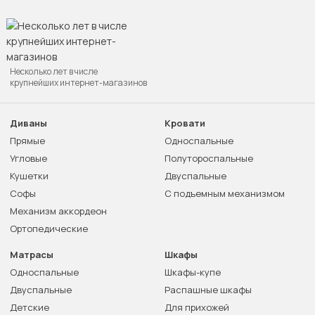
Несколько лет в числе
крупнейших интернет-магазинов
Диваны
Кровати
Прямые
Односпальные
Угловые
Полутороспальные
Кушетки
Двуспальные
Софы
С подъемным механизмом
Механизм аккордеон
Ортопедические
Матрасы
Шкафы
Односпальные
Шкафы-купе
Двуспальные
Распашные шкафы
Детские
Для прихожей