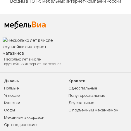
Входим в ТОП-5 мебельных интернет-компаний России
Несколько лет в числе
крупнейших интернет-магазинов
Диваны
Кровати
Прямые
Односпальные
Угловые
Полутороспальные
Кушетки
Двуспальные
Софы
С подъемным механизмом
Механизм аккордеон
Ортопедические