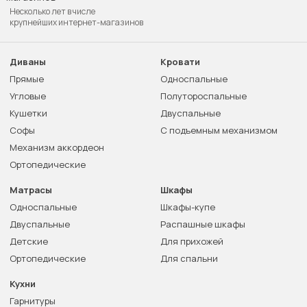
Несколько лет в числе
крупнейших интернет-магазинов
Диваны
Кровати
Прямые
Односпальные
Угловые
Полутороспальные
Кушетки
Двуспальные
Софы
С подъемным механизмом
Механизм аккордеон
Ортопедические
Матрасы
Шкафы
Односпальные
Шкафы-купе
Двуспальные
Распашные шкафы
Детские
Для прихожей
Ортопедические
Для спальни
Кухни
Гарнитуры