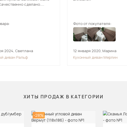
Качественно сделано..
ягкая.
т 3 стула .Рекомендую к
.
вара:
Фото от покупателя:
ря 2024
,
Светлана
12 января 2020
,
Марина
ый диван Ральф
Кухонный диван Мерлин
ХИТЫ ПРОДАЖ В КАТЕГОРИИ
-28%