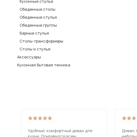
Кухонные стулья
Столы и стулья
Обеденные столы
Обеденные стулья
Шкафы и стеллажи
Обеденные группы
Комоды и тумбы
Барные стулья
Вешалки и обувницы
Столы-трансформеры
Гарнитуры
Столы и стулья
Аксессуары
Пос
Кухонная бытовая техника
Удобный, комфортный диван для
Диван,
кухни. Понравился всем.
неболь