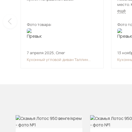
место. 
Удобный. Сидушка в меру м
ещё
Заменяе
покупке
Фото товара:
Фото то
7 апреля 2025
,
Олег
13 нояб
Кухонный угловой диван Таллин
Кухонн
(118х186)