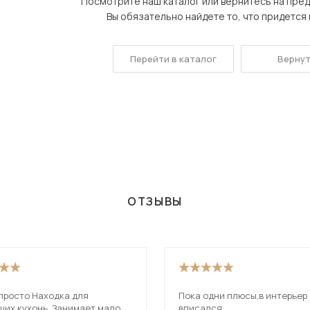
Посмотрите наш каталог или вернитесь на пре
Посмотреть все шкафы
Вы обязательно найдете то, что придется в
Посмотреть все кровати
Посмотреть все диваны
Перейти в каталог
Вернут
Все товары распродажи
Посмотреть всю
мотреть все кухни и столовые группы
ОТЗЫВЫ
 просто Находка для
Пока одни плюсы,в интерьер
ших кухонь. Занимает мало
вписался