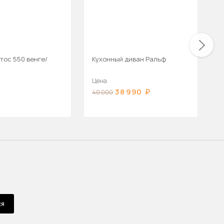
тос 550 венге/
Кухонный диван Ральф
К
В
Цена
Ц
38 990
40 000
4
Д
ся