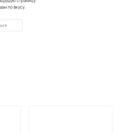
дыдущую страницу.
Шкафы-купе для дачи
ам по вкусу.
ься
 мебель для гостиных