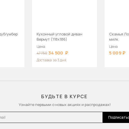
дуб/умбер
Кухонный угловой диван
Скамья Ло
Вермут (118х186)
милк
Цена
Цена
34 500
5 009
47 750
Доставка
за 3 дня
БУДЬТЕ В КУРСЕ
Узнайте первыми о новых акциях и распродажах!
l
Подписать