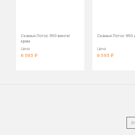
Скамья Лотос 950 венге/
Скамья Лотос 950 
крем
Цена
Цена
6 593
6 593
Emai