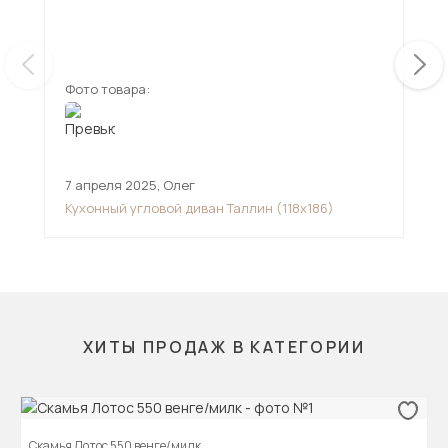
Удобный. Сидушк
сту
ещ
Фото товара:
Фот
7 апреля 2025
,
Олег
13 
Кухонный угловой диван Таллин (118х186)
Кух
ХИТЫ ПРОДАЖ В КАТЕГОРИИ
Скамья Лотос 550 венге/милк