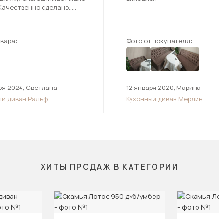
Качественно сделано..
ягкая.
т 3 стула .Рекомендую к
.
вара:
Фото от покупателя:
ря 2024
,
Светлана
12 января 2020
,
Марина
ый диван Ральф
Кухонный диван Мерлин
ХИТЫ ПРОДАЖ В КАТЕГОРИИ