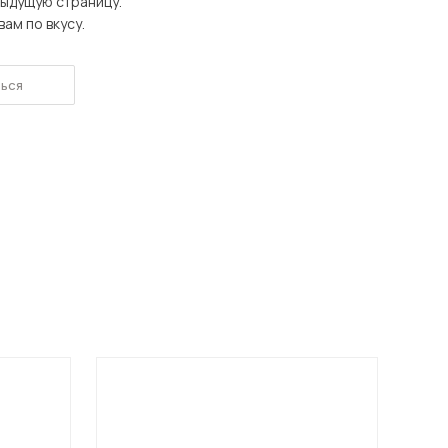
дыдущую страницу.
Шкафы-купе для дачи
ам по вкусу.
ься
 мебель для гостиных