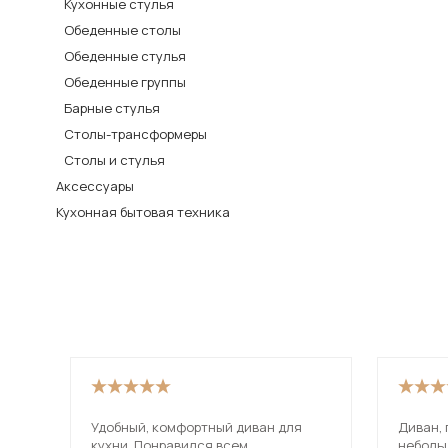
Кухонные стулья
Столы и стулья
Обеденные столы
Обеденные стулья
Шкафы и стеллажи
Обеденные группы
Комоды и тумбы
Барные стулья
Вешалки и обувницы
Столы-трансформеры
Гарнитуры
Столы и стулья
Аксессуары
Пос
Кухонная бытовая техника
Удобный, комфортный диван для
Диван,
кухни. Понравился всем.
неболь