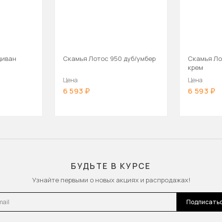
диван
Скамья Лотос 950 дуб/умбер
Скамья Ло
крем
Цена
Цена
6 593
6 593
БУДЬТЕ В КУРСЕ
Узнайте первыми о новых акциях и распродажах!
l
Подписать