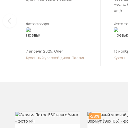
место. 
Удобный. Сидушка в меру м
ещё
Заменяе
покупке
Фото товара:
Фото то
7 апреля 2025
,
Олег
13 нояб
Кухонный угловой диван Таллин
Кухонн
(118х186)
-28%