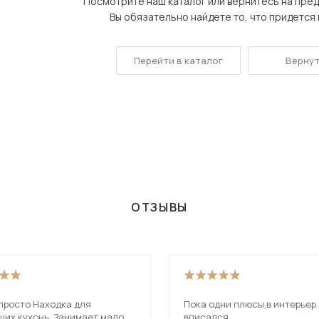
Посмотрите наш каталог или вернитесь на пре
Посмотреть все шкафы
Вы обязательно найдете то, что придется в
Посмотреть все кровати
Посмотреть все диваны
Перейти в каталог
Вернут
Все товары распродажи
Посмотреть всю
мотреть все кухни и столовые группы
ОТЗЫВЫ
 просто Находка для
Пока одни плюсы,в интерьер
ших кухонь. Занимает мало
вписался