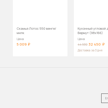
Скамья Лотос 550 венге/
Кухонный угловой 
милк
Вермут (98х166)
Цена
Цена
5 009
32 450
44 930
Доставка
за 3 дня
Emai