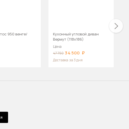
тос 950 венге/
Кухонный угловой диван
К
Вермут (118х186)
Цена
Ц
34 500
47 750
4
Доставка
за 3 дня
ся