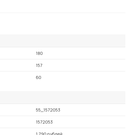
180
157
60
55_1572053
1572053
1 790 рублей