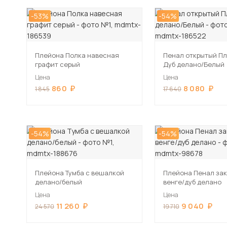
-53%
-54%
Плейона Полка навесная
Пенал открытый Пл
графит серый
Дуб делано/Белый
Цена
Цена
860
8 080
1 845
17 640
-54%
-54%
Плейона Тумба с вешалкой
Плейона Пенал за
делано/белый
венге/дуб делано
Цена
Цена
11 260
9 040
24 570
19 710