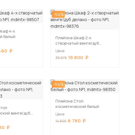
-54%
каф 4-х
й белый
Плейона Шкаф 2-х
створчатый венге/дуб
делано
460
Цена
16 800
36 675
-54%
Плейона Стол
косметический белый
Стол
ский венге/дуб
Цена
6 780
14 805
80