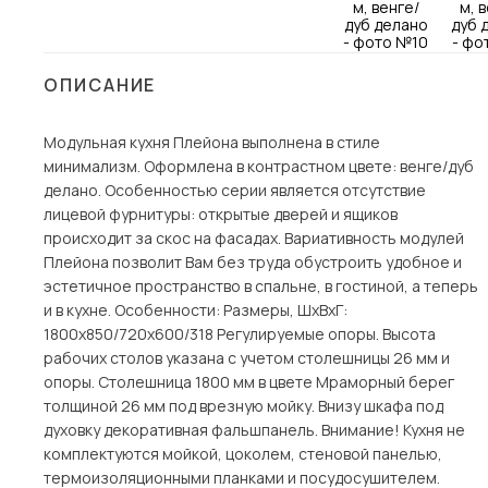
Столы и стулья
Шкафы и стеллажи
ОПИСАНИЕ
Комоды и тумбы
Вешалки и обувницы
Модульная кухня Плейона выполнена в стиле
минимализм. Оформлена в контрастном цвете: венге/дуб
Гарнитуры
делано. Особенностью серии является отсутствие
Пос
лицевой фурнитуры: открытые дверей и ящиков
происходит за скос на фасадах. Вариативность модулей
Плейона позволит Вам без труда обустроить удобное и
эстетичное пространство в спальне, в гостиной, а теперь
и в кухне. Особенности: Размеры, ШхВхГ:
1800х850/720х600/318 Регулируемые опоры. Высота
рабочих столов указана с учетом столешницы 26 мм и
опоры. Столешница 1800 мм в цвете Мраморный берег
толщиной 26 мм под врезную мойку. Внизу шкафа под
духовку декоративная фальшпанель. Внимание! Кухня не
комплектуются мойкой, цоколем, стеновой панелью,
термоизоляционными планками и посудосушителем.