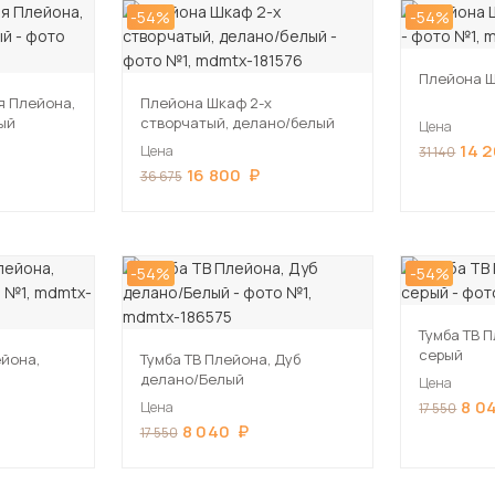
-54%
-54%
Плейона 
я Плейона,
Плейона Шкаф 2-х
рый
створчатый, делано/белый
Цена
14 
Цена
31 140
16 800
36 675
-54%
-54%
Тумба ТВ 
серый
ейона,
Тумба ТВ Плейона, Дуб
делано/Белый
Цена
8 0
Цена
17 550
8 040
17 550