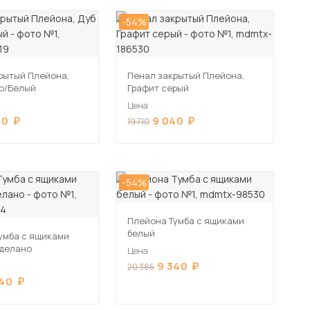
-54%
рытый Плейона,
Пенал закрытый Плейона,
о/Белый
Графит серый
Цена
40
9 040
19 710
-54%
Плейона Тумба с ящиками
белый
умба с ящиками
 делано
Цена
9 340
20 385
340