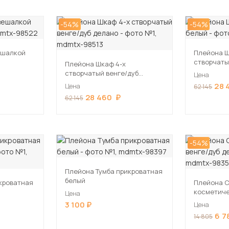
-54%
-54%
ешалкой
Плейона Ш
створчаты
Плейона Шкаф 4-х
створчатый венге/дуб
Цена
делано
28 
Цена
62 145
28 460
62 145
-54%
Плейона Тумба прикроватная
белый
кроватная
Плейона 
косметиче
Цена
делано
3 100
Цена
6 7
14 805