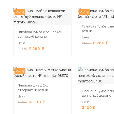
-54%
-54%
Плейона Тумба с в
белый
Плейона Тумба с вешалкой
венге/дуб делано
Цена
11 260
Цена
24 570
11 260
24 570
-54%
Плейона Шкаф 2-х
створчатый белый
Плейона Тумба при
венге/дуб делано
Цена
16 800
Цена
36 675
3 100