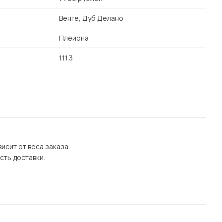
Венге, Дуб Делано
Плейона
111.3
.
исит от веса заказа.
сть доставки.