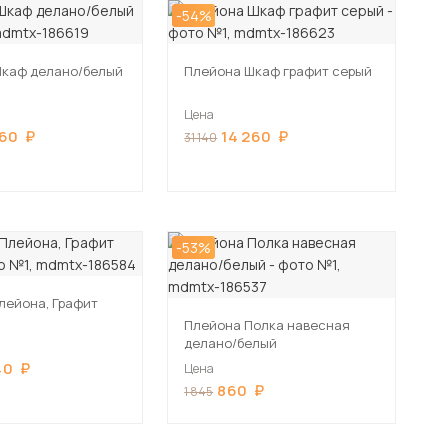
-54%
Шкаф делано/белый
Плейона Шкаф графит серый
Цена
260
14 260
31 140
-53%
Плейона, Графит
Плейона Полка навесная
делано/белый
40
Цена
860
1 845