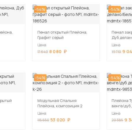
-54%
-54%
ейона,
Пенал открытый Плейона,
Пенал зак
Графит серый
Дуб делан
Цена
Цена
8 080
9 0
17 640
19 710
-54%
-54%
крытый
Модульная Спальня
Плейона Т
Плейона, композиция 2
венге/дуб
Цена
Цена
53 020
9 
115 650
20 385