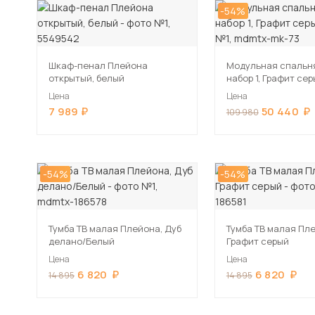
-54%
Шкаф-пенал Плейона
Модульная спальн
открытый, белый
набор 1, Графит се
Цена
Цена
7 989
50 440
109 980
-54%
-54%
Тумба ТВ малая Плейона, Дуб
Тумба ТВ малая Пл
делано/Белый
Графит серый
Цена
Цена
6 820
6 820
14 895
14 895