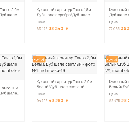
Танго 2,0м
Кухонный гарнитур Танго 1,8м
Кухонный г
Дуб шале
Дуб шале серебро/Дуб шале
Дуб шале 
мореный
мореный
Цена
Цена
38 240
35 
83 475
77 085
-54%
-54%
Кухонный гарнитур Танго 2,0м
Кухонный г
Белый/Дуб шале светлый
Белый/Дуб
Танго 1,0м
Дуб шале
Цена
Цена
43 380
38 
94 725
83 475