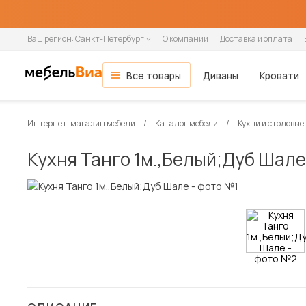
Ваш регион:
Санкт-Петербург
О компании
Доставка и оплата
Все товары
Диваны
Кровати
Мебель для гостиной
Все диваны
Все кровати
Все матрасы
Все шкафы
Все кухни и столовые группы
Все товары распродажи
Гостиная
ОСНОВНЫЕ КАТЕГОРИИ
Интернет-магазин мебели
Каталог мебели
Кухни и столовые
Гостиные
Спальня
Тип помещения
Ширина кровати
Ширина матраса
Шкафы-купе
Готовые кухни
Мягкая мебель
Вид
По назначению
Назначение
Распашные шкафы
Модульные кухни
Зона сна
Кухня Танго 1м.,Белый;Дуб Шале
Кухня
Модульные гостиные
В гостиную
90 см
80 см
2-дверные
Прямые кухни
Диваны
Прямые
Односпальные
Односпальные
1-дверные
Навесные шкафы
Кровати
Стенки
В детскую
140 см
90 см
3-дверные
Угловые кухни
Прямые диваны
Угловые
Полутораспальные
Двуспальные
2-дверные
Напольные тумбы
Односпальные кровати
Прихожая
Настенные полки
В офис
160 см
120 см
4-дверные
Угловые диваны
Кушетки
Двуспальные
3-дверные
Шкафы-пеналы
Двуспальные кровати
Детская
В кафе и рестораны
180 см
140 см
Кресла-кровати
Софы
4-дверные
Шкафы под мойку
Детские кровати
Кабинет
200 см
160 см
Тахты
5-дверные
Матрасы
Кухонные диваны
180 см
Дача
Кухонные уголки
Диваны и кресла
Кровати и матрасы