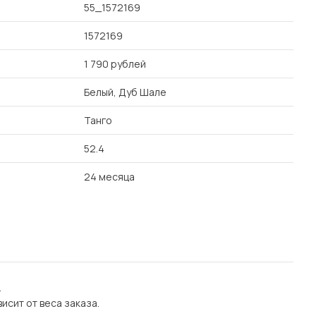
55_1572169
1572169
1 790 рублей
Белый, Дуб Шале
Танго
52.4
24 месяца
.
исит от веса заказа.