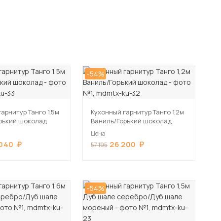
-54%
арнитур Танго 1,5м
Кухонный гарнитур Танго 1,2м
рький шоколад
Ваниль/Горький шоколад
Цена
 040
26 200
57 195
-54%