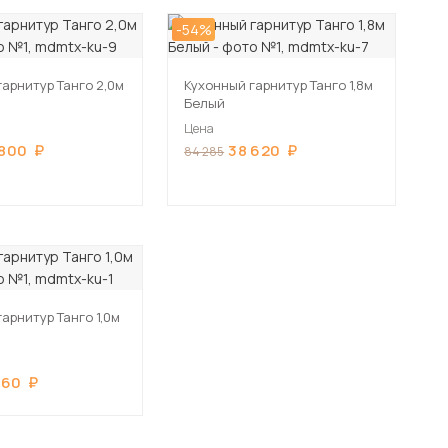
-54%
гарнитур Танго 2,0м
Кухонный гарнитур Танго 1,8м
Белый
Цена
 800
38 620
84 285
арнитур Танго 1,0м
760