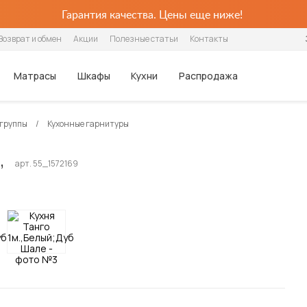
Гарантия качества. Цены еще ниже!
Возврат и обмен
Акции
Полезные статьи
Контакты
Матрасы
Шкафы
Кухни
Распродажа
 группы
Кухонные гарнитуры
Шкафы
Столики и 
Популярные категории
Популярные категории
Популярные категории
Популярные категории
Столовые группы
Хранение
По цене
Для детей
Для детей
По назначению
Конструктор кухонь
Кухонные гарнитуры
,
арт. 55_1572169
Распашные
Журнальные 
Ортопедические
Интерьерные
Беспружинные
Угловые
Обеденные столы
Шкафы
Недорогие
Детские
Детские матрасы
Для одежды
Кухонные гарнитуры
Шкафы-купе
Столы-транс
Из искусственной кожи
Каркасные
Пружинные
Плательные
Столы-трансформеры
Угловые шкафы
Дизайнерские
Двухъярусные
Детские наматрасники
Для посуды
Стулья
Стеллажи
С ящиками
С мягкой обивкой
Ортопедические
Серванты для посуды
Кухонные стулья
Шкафы-купе
Дорогие
Трехъярусные
Для книг
Тумбы под те
В стиле лофт
С подъёмным механизмом
Шкафы-витрины
Табуреты
Настенные полки
Диваны-кровати
Диваны-кровати
Шкафы-купе с зеркалами
Барные стулья
Стеллажи
Box Spring
Кухонные диваны
Раскладушки
Кухонные уголки
Готовые обеденные группы
Посмотреть все матрасы