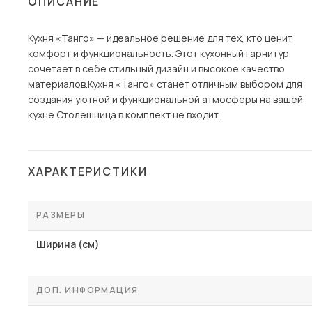
ОПИСАНИЕ
Столы и стулья
Кухня «Танго» — идеальное решение для тех, кто ценит
Шкафы и стеллажи
комфорт и функциональность. Этот кухонный гарнитур
Комоды и тумбы
сочетает в себе стильный дизайн и высокое качество
материалов.Кухня «Танго» станет отличным выбором для
Вешалки и обувницы
создания уютной и функциональной атмосферы на вашей
Гарнитуры
кухне.Столешница в комплект не входит.
Пос
ХАРАКТЕРИСТИКИ
РАЗМЕРЫ
Ширина (см)
ДОП. ИНФОРМАЦИЯ