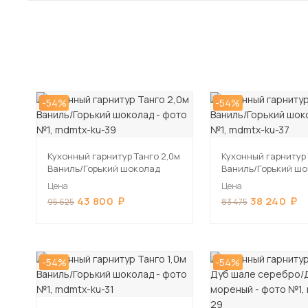
-54%
-54%
Кухонный гарнитур Танго 2,0м
Кухонный гарнитур 
Ваниль/Горький шоколад
Ваниль/Горький ш
Цена
Цена
43 800
38 240
95 625
83 475
-54%
-54%