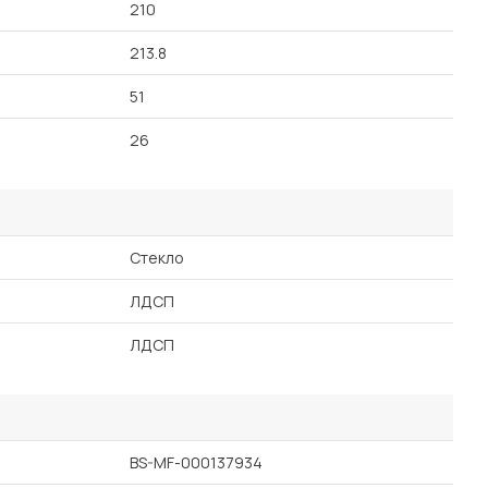
210
213.8
51
26
Стекло
ЛДСП
ЛДСП
BS-MF-000137934