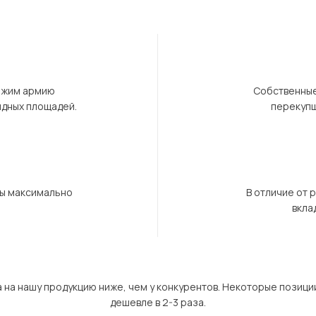
ержим армию
Собственные
ндных площадей.
перекупщ
бы максимально
В отличие от 
вкла
а на нашу продукцию ниже, чем у конкурентов. Некоторые позици
дешевле в 2-3 раза.