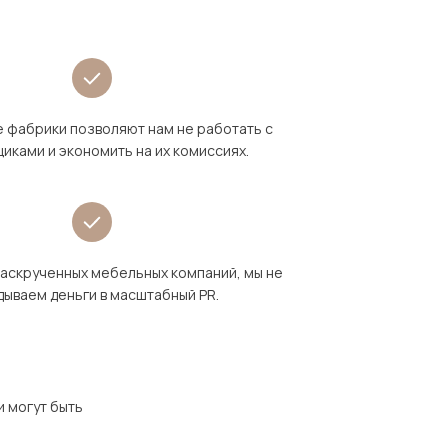
 фабрики позволяют нам не работать с
иками и экономить на их комиссиях.
раскрученных мебельных компаний, мы не
дываем деньги в масштабный PR.
и могут быть