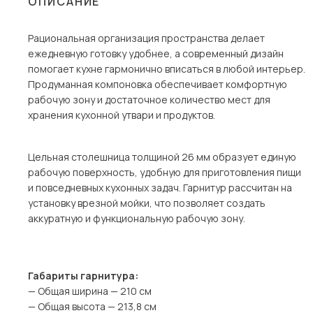
ОПИСАНИЕ
Столы и стулья
Рациональная организация пространства делает
Шкафы и стеллажи
ежедневную готовку удобнее, а современный дизайн
Комоды и тумбы
помогает кухне гармонично вписаться в любой интерьер.
Продуманная компоновка обеспечивает комфортную
Вешалки и обувницы
рабочую зону и достаточное количество мест для
Гарнитуры
хранения кухонной утвари и продуктов.
Пос
Цельная столешница толщиной 26 мм образует единую
рабочую поверхность, удобную для приготовления пищи
и повседневных кухонных задач. Гарнитур рассчитан на
установку врезной мойки, что позволяет создать
аккуратную и функциональную рабочую зону.
Габариты гарнитура:
— Общая ширина — 210 см
— Общая высота — 213,8 см