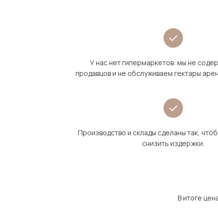
У нас нет гипермаркетов: мы не сод
продавцов и не обслуживаем гектары аре
Производство и склады сделаны так, что
снизить издержки.
В итоге цен