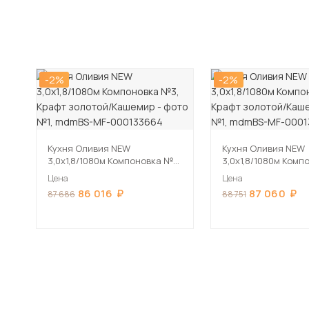
-2%
-2%
Кухня Оливия NEW
Кухня Оливия NEW
3,0х1,8/1080м Компоновка №3,
3,0х1,8/1080м Комп
Крафт золотой/Кашемир
Крафт золотой/Ка
Цена
Цена
86 016
87 060
87 686
88 751