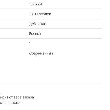
1576531
1 490 рублей
Дуб вотан
Бьянка
1
Современный
.
исит от веса заказа.
сть доставки.