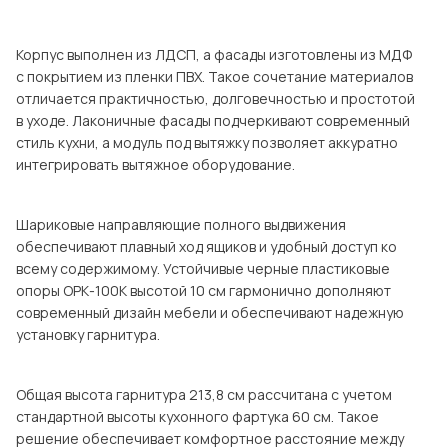
Посмотреть все шкафы
Посмотреть все кровати
Корпус выполнен из ЛДСП, а фасады изготовлены из МДФ
с покрытием из пленки ПВХ. Такое сочетание материалов
Посмотреть все диваны
отличается практичностью, долговечностью и простотой
Все товары распродажи
в уходе. Лаконичные фасады подчеркивают современный
стиль кухни, а модуль под вытяжку позволяет аккуратно
Посмотреть всю
интегрировать вытяжное оборудование.
мотреть все кухни и столовые группы
Шариковые направляющие полного выдвижения
обеспечивают плавный ход ящиков и удобный доступ ко
всему содержимому. Устойчивые черные пластиковые
опоры ОРК-100К высотой 10 см гармонично дополняют
современный дизайн мебели и обеспечивают надежную
установку гарнитура.
Общая высота гарнитура 213,8 см рассчитана с учетом
стандартной высоты кухонного фартука 60 см. Такое
решение обеспечивает комфортное расстояние между