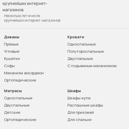
Несколько лет в числе
крупнейших интернет-магазинов
Диваны
Кровати
Прямые
Односпальные
Угловые
Полутороспальные
Кушетки
Двуспальные
Софы
С подъемным механизмом
Механизм аккордеон
Ортопедические
Матрасы
Шкафы
Односпальные
Шкафы-купе
Двуспальные
Распашные шкафы
Детские
Для прихожей
Ортопедические
Для спальни