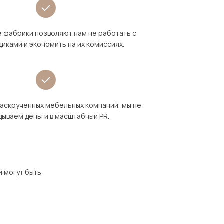
 фабрики позволяют нам не работать с
иками и экономить на их комиссиях.
раскрученных мебельных компаний, мы не
дываем деньги в масштабный PR.
и могут быть