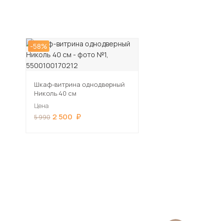
-58%
Шкаф-витрина однодверный
Николь 40 см
Цена
2 500
5 990