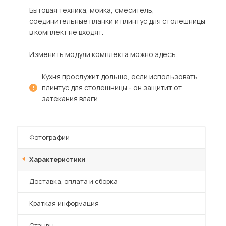
Шкафы-купе для дачи
Бытовая техника, мойка, смеситель,
соединительные планки и плинтус для столешницы
в комплект не входят.
Изменить модули комплекта можно
здесь
.
 мебель для гостиных
Кухня прослужит дольше, если использовать
плинтус для столешницы
- он защитит от
затекания влаги
Фотографии
Характеристики
Преимущества
Доставка, оплата и сборка
Краткая информация
Отзывы