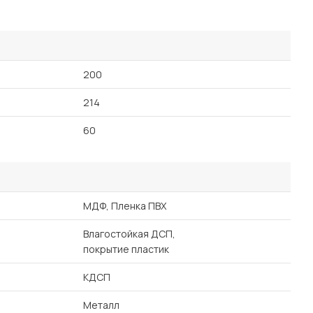
Посмотреть все шкафы
Посмотреть все кровати
Посмотреть все диваны
Все товары распродажи
200
214
Посмотреть всю
60
мотреть все кухни и столовые группы
МДФ, Пленка ПВХ
Влагостойкая ДСП,
покрытие пластик
КДСП
Металл