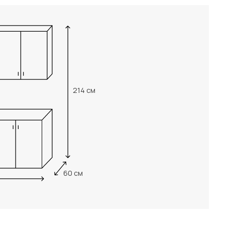
214 см
60 см