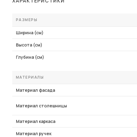
ХАРАКТЕРИСТИКИ
Столы и стулья
Шкафы и стеллажи
РАЗМЕРЫ
Комоды и тумбы
Ширина (см)
Вешалки и обувницы
Высота (см)
Гарнитуры
Глубина (см)
Пос
МАТЕРИАЛЫ
Материал фасада
Материал столешницы
Материал каркаса
Материал ручек