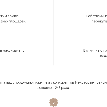
ержим армию
Собственные
ндных площадей.
перекупщ
бы максимально
В отличие от 
вкла
а на нашу продукцию ниже, чем у конкурентов. Некоторые позици
дешевле в 2-3 раза.
5