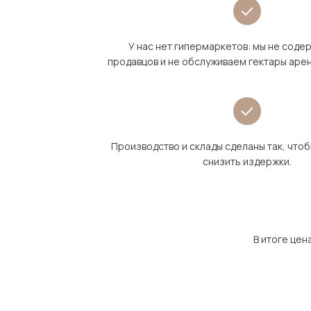
У нас нет гипермаркетов: мы не сод
продавцов и не обслуживаем гектары аре
Производство и склады сделаны так, что
снизить издержки.
В итоге цен