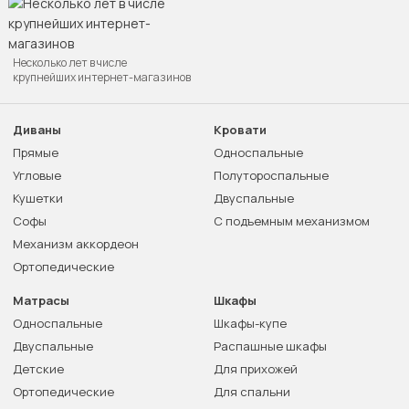
Несколько лет в числе
крупнейших интернет-магазинов
Диваны
Кровати
Прямые
Односпальные
Угловые
Полутороспальные
Кушетки
Двуспальные
Софы
С подъемным механизмом
Механизм аккордеон
Ортопедические
Матрасы
Шкафы
Односпальные
Шкафы-купе
Двуспальные
Распашные шкафы
Детские
Для прихожей
Ортопедические
Для спальни