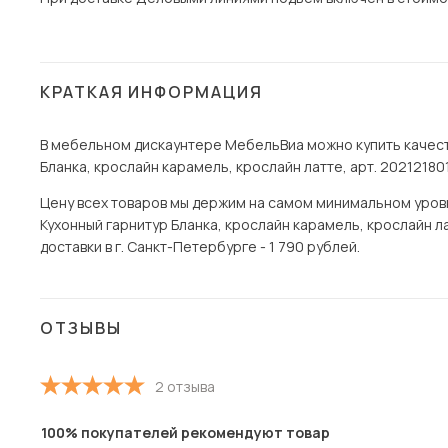
КРАТКАЯ ИНФОРМАЦИЯ
В мебельном дискаунтере МебельВиа можно купить качест
Бланка, крослайн карамель, крослайн латте, арт. 20212180
Цену всех товаров мы держим на самом минимальном уровне 
Кухонный гарнитур Бланка, крослайн карамель, крослайн 
доставки в г. Санкт-Петербурге - 1 790 рублей.
ОТЗЫВЫ
2 отзыва
100% покупателей рекомендуют товар