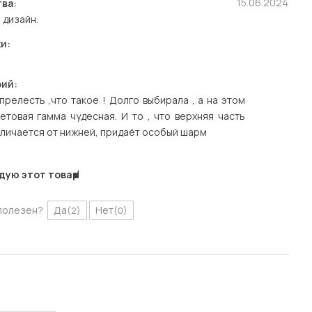
15.06.2024
ва:
 дизайн.
и:
ий:
прелесть ,что такое ! Долго выбирала , а на этом
ветовая гамма чудесная. И то , что верхняя часть
личается от нижней, придаёт особый шарм
дую этот товар
полезен?
Да
Нет
(2)
(0)