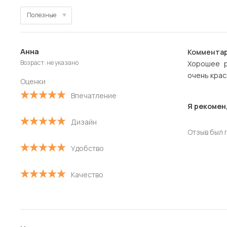
Полезные
Полезные
Анна
Комментар
Новые
Возраст: не указано
Хорошее р
очень крас
Старые
Оценки
Впечатление
С высокой оценкой
Я рекомен
Дизайн
С низкой оценкой
Отзыв был 
Удобство
Качество