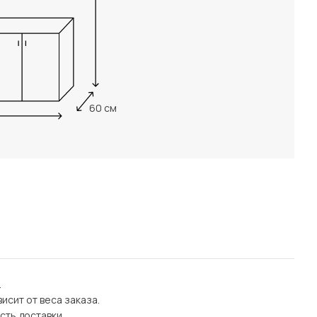
60 см
.
исит от веса заказа.
сть доставки.