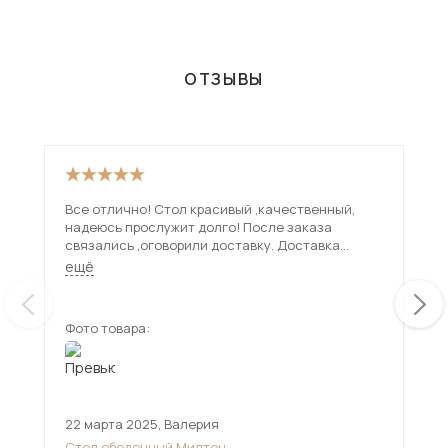
ОТЗЫВЫ
Все отлично! Стол красивый ,качественный,
Пре
надеюсь прослужит долго! После заказа
смо
связались ,оговорили доставку. Доставка
Нож
привезла стол в срок , все проверили ! Спасибо
Доста
ещё
ещ
продавцу и доставке!
Меб
зде
Фото товара:
Фот
22 марта 2025
,
Валерия
11 
Стол обеденный Милтон
Сто