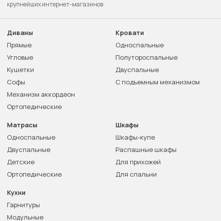
крупнейших интернет-магазинов
Диваны
Кровати
Прямые
Односпальные
Угловые
Полутороспальные
Кушетки
Двуспальные
Софы
С подъемным механизмом
Механизм аккордеон
Ортопедические
Матрасы
Шкафы
Односпальные
Шкафы-купе
Двуспальные
Распашные шкафы
Детские
Для прихожей
Ортопедические
Для спальни
Кухни
Гарнитуры
Модульные