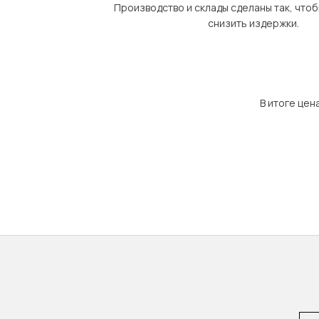
Производство и склады сделаны так, что
снизить издержки.
В итоге цен
Emai