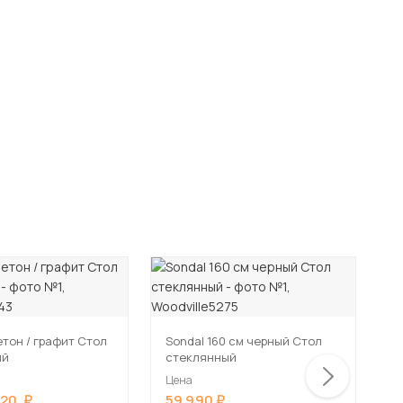
-
етон / графит Стол
Sondal 160 см черный Стол
ый
стеклянный
Ц
ф
Цена
м
520
59 990
Ц