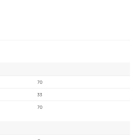
Посмотреть все шкафы
Посмотреть все кровати
Посмотреть все диваны
Все товары распродажи
Посмотреть всю
мотреть все кухни и столовые группы
70
33
70