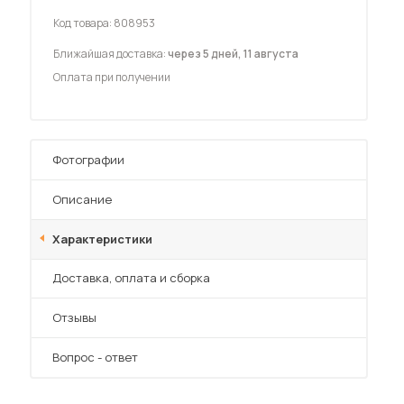
Шкафы-купе для дачи
Код товара:
808953
Ближайшая доставка:
через 5 дней, 11 августа
Оплата при получении
 мебель для гостиных
Фотографии
Описание
Характеристики
Преимущества
Доставка, оплата и сборка
Отзывы
Вопрос - ответ