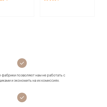
1
 фабрики позволяют нам не работать с
иками и экономить на их комиссиях.