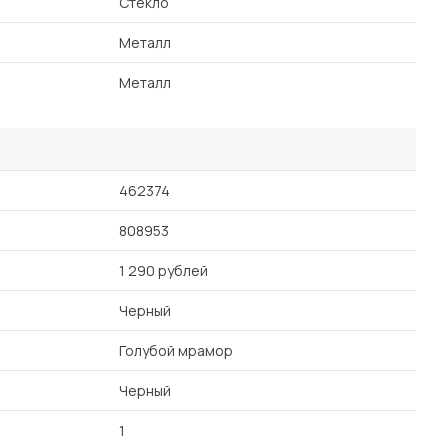
Стекло
Металл
Металл
462374
808953
1 290 рублей
Черный
Голубой мрамор
Черный
1