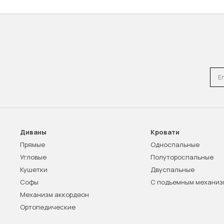
Emai
Диваны
Кровати
Прямые
Односпальные
Угловые
Полутороспальные
Кушетки
Двуспальные
Софы
С подъемным механи
Механизм аккордеон
Ортопедические