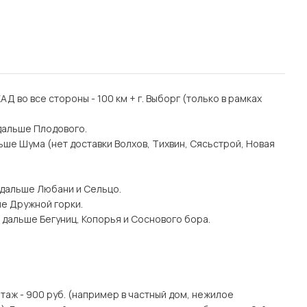
 КАД во все стороны - 100 км + г. Выборг (только в рамках
дальше Плодового.
ьше Шума (нет доставки Волхов, Тихвин, Сясьстрой, Новая
 дальше Любани и Сельцо.
ше Дружной горки.
 дальше Бегуниц, Копорья и Соснового бора.
этаж - 900 руб. (например в частный дом, нежилое