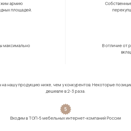
ержим армию
Собственные
ндных площадей.
перекупщ
бы максимально
В отличие от 
вкла
а на нашу продукцию ниже, чем у конкурентов. Некоторые позици
дешевле в 2-3 раза.
5
Входим в ТОП-5 мебельных интернет-компаний России