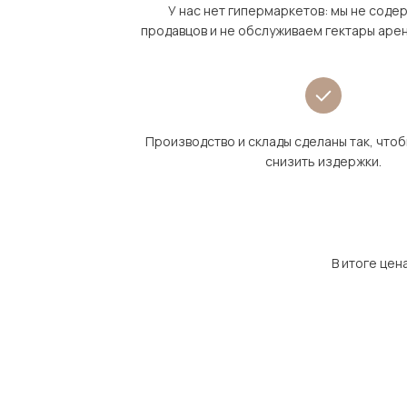
У нас нет гипермаркетов: мы не сод
продавцов и не обслуживаем гектары аре
Производство и склады сделаны так, что
снизить издержки.
В итоге цен