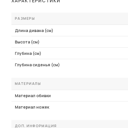
ХАРАКТЕРИСТИКИ
Столы и стулья
Шкафы и стеллажи
РАЗМЕРЫ
Комоды и тумбы
Длина дивана (см)
Вешалки и обувницы
Высота (см)
Гарнитуры
Глубина (см)
Пос
Глубина сиденья (см)
МАТЕРИАЛЫ
Материал обивки
Материал ножек
ДОП. ИНФОРМАЦИЯ