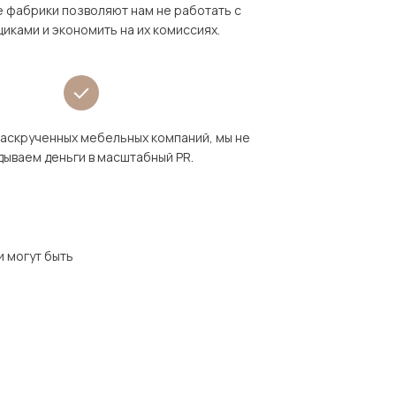
 фабрики позволяют нам не работать с
иками и экономить на их комиссиях.
раскрученных мебельных компаний, мы не
дываем деньги в масштабный PR.
и могут быть