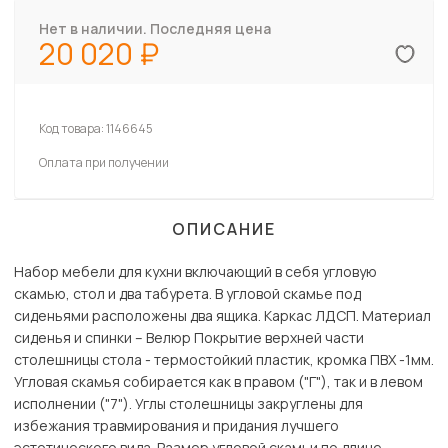
Нет в наличии. Последняя цена
20 020
Код товара:
1146645
Оплата при получении
ОПИСАНИЕ
Набор мебели для кухни включающий в себя угловую
скамью, стол и два табурета. В угловой скамье под
сиденьями расположены два ящика. Каркас ЛДСП. Материал
сиденья и спинки – Велюр Покрытие верхней части
столешницы стола - термостойкий пластик, кромка ПВХ -1мм.
Угловая скамья собирается как в правом ("Г"), так и в левом
исполнении ("7"). Углы столешницы закруглены для
избежания травмирования и придания лучшего
эстетического вида. Размер угловой скамьи по длине