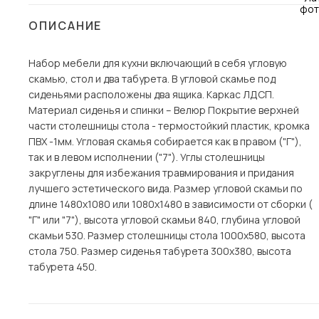
Столы и стулья
ОПИСАНИЕ
Шкафы и стеллажи
Набор мебели для кухни включающий в себя угловую
Комоды и тумбы
скамью, стол и два табурета. В угловой скамье под
Вешалки и обувницы
сиденьями расположены два ящика. Каркас ЛДСП.
Гарнитуры
Материал сиденья и спинки – Велюр Покрытие верхней
части столешницы стола - термостойкий пластик, кромка
Пос
ПВХ -1мм. Угловая скамья собирается как в правом ("Г"),
так и в левом исполнении ("7"). Углы столешницы
закруглены для избежания травмирования и придания
лучшего эстетического вида. Размер угловой скамьи по
длине 1480х1080 или 1080х1480 в зависимости от сборки (
"Г" или "7"), высота угловой скамьи 840, глубина угловой
скамьи 530. Размер столешницы стола 1000х580, высота
стола 750. Размер сиденья табурета 300х380, высота
табурета 450.