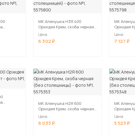
400
МК Аленушка Н3Я 400
МК Аленуш
ба
Орхидея Крем, скоба черная
Орхидея К
ешницей)
(со столешницей)
(со столе
Цена
Цена
6 302
7 127
00
ба
МК Аленушка Н2Я 600
МК Аленуш
Орхидея Крем, скоба черная
Орхидея К
(без столешницы)
(без стол
Цена
Цена
6 033
5 523