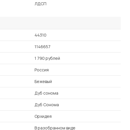
ЛДСП
44310
1146657
1 790 рублей
Россия
Бежевый
Дуб сонома
Дуб Сонома
Орхидея
В разобранном виде