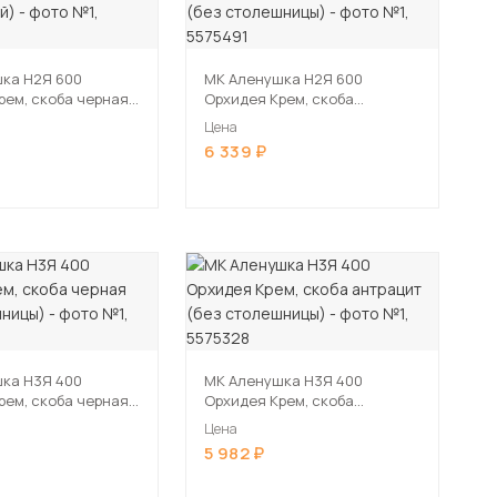
ка Н2Я 600
МК Аленушка Н2Я 600
рем, скоба черная
Орхидея Крем, скоба
шницей)
антрацит (без столешницы)
Цена
6 339
ка Н3Я 400
МК Аленушка Н3Я 400
рем, скоба черная
Орхидея Крем, скоба
ешницы)
антрацит (без столешницы)
Цена
5 982