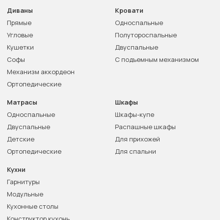
Диваны
Кровати
Прямые
Односпальные
Угловые
Полутороспальные
Кушетки
Двуспальные
Софы
С подъемным механизмом
Механизм аккордеон
Ортопедические
Матрасы
Шкафы
Односпальные
Шкафы-купе
Двуспальные
Распашные шкафы
Детские
Для прихожей
Ортопедические
Для спальни
Кухни
Гарнитуры
Модульные
Кухонные столы
Конструктор кухонь