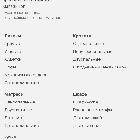
Несколько лет в числе
крупнейших интернет-магазинов
Диваны
Кровати
Прямые
Односпальные
Угловые
Полутороспальные
Кушетки
Двуспальные
Софы
С подъемным механизмом
Механизм аккордеон
Ортопедические
Матрасы
Шкафы
Односпальные
Шкафы-купе
Двуспальные
Распашные шкафы
Детские
Для прихожей
Ортопедические
Для спальни
Кухни