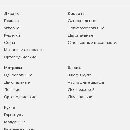
Диваны
Кровати
Прямые
Односпальные
Угловые
Полутороспальные
Кушетки
Двуспальные
Софы
С подъемным механизмом
Механизм аккордеон
Ортопедические
Матрасы
Шкафы
Односпальные
Шкафы-купе
Двуспальные
Распашные шкафы
Детские
Для прихожей
Ортопедические
Для спальни
Кухни
Гарнитуры
Модульные
Кухонные столы