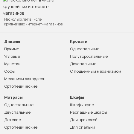
Несколько лет в числе
крупнейших интернет-магазинов
Диваны
Кровати
Прямые
Односпальные
Угловые
Полутороспальные
Кушетки
Двуспальные
Софы
С подъемным механизмом
Механизм аккордеон
Ортопедические
Матрасы
Шкафы
Односпальные
Шкафы-купе
Двуспальные
Распашные шкафы
Детские
Для прихожей
Ортопедические
Для спальни