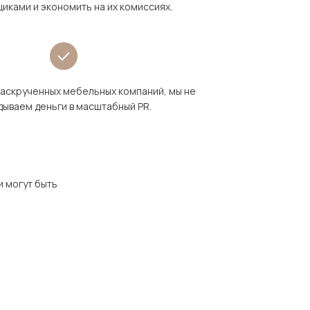
иками и экономить на их комиссиях.
раскрученных мебельных компаний, мы не
дываем деньги в масштабный PR.
и могут быть