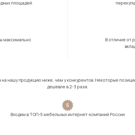
ндных площадей.
перекупщ
бы максимально
В отличие от 
вкла
а на нашу продукцию ниже, чем у конкурентов. Некоторые позици
дешевле в 2-3 раза.
5
Входим в ТОП-5 мебельных интернет-компаний России