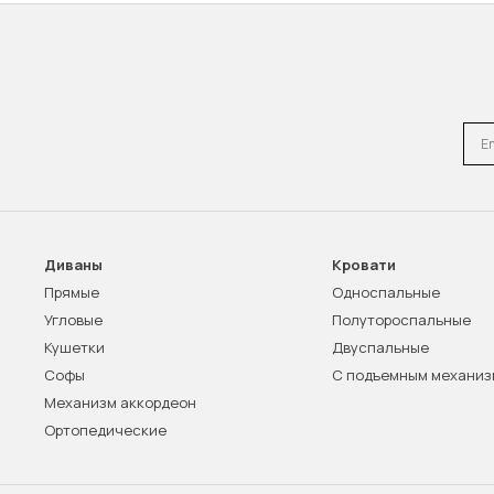
Emai
Диваны
Кровати
Прямые
Односпальные
Угловые
Полутороспальные
Кушетки
Двуспальные
Софы
С подъемным механи
Механизм аккордеон
Ортопедические