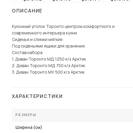
Столы и стулья
ОПИСАНИЕ
Шкафы и стеллажи
Кухонный уголок Торонто центром комфортного и
Комоды и тумбы
современного интерьера кухни.
Вешалки и обувницы
Сиденья и спинки мягкие.
Гарнитуры
Под сиденьями ящики для хранения.
Состав набора:
Пос
1. Диван Торонто МД 1250 к/з Арктик
2. Диван Торонто МД 750 к/з Арктик
3. Диван Торонто МУ 500 к/з Арктик
ХАРАКТЕРИСТИКИ
РАЗМЕРЫ
Ширина (см)