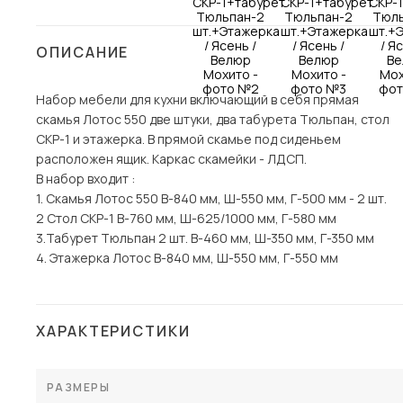
Столы и стулья
ОПИСАНИЕ
Шкафы и стеллажи
Комоды и тумбы
Набор мебели для кухни включающий в себя прямая
Вешалки и обувницы
скамья Лотос 550 две штуки, два табурета Тюльпан, стол
Гарнитуры
СКР-1 и этажерка. В прямой скамье под сиденьем
расположен ящик. Каркас скамейки - ЛДСП.
Пос
В набор входит :
1. Скамья Лотос 550 В-840 мм, Ш-550 мм, Г-500 мм - 2 шт.
2 Стол СКР-1 В-760 мм, Ш-625/1000 мм, Г-580 мм
3.Табурет Тюльпан 2 шт. В-460 мм, Ш-350 мм, Г-350 мм
4. Этажерка Лотос В-840 мм, Ш-550 мм, Г-550 мм
ХАРАКТЕРИСТИКИ
РАЗМЕРЫ