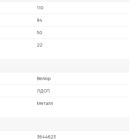
110
84
50
22
Велюр
ЛДСП
Металл
3644623