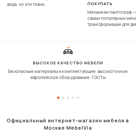
ПОКУПАТЬ
вида, но эти ткани
фундаментально различаются
Механизм пантограф —
по структуре, составу и
самых популярных мех
технологии производства.
трансформации для ди
Его ещё называют «тик
«шагающей еврокнижк
сиденье не выкатывает
полу, а приподнимаетс
«перешагивает» вперё
дугообразной траекто
ВЫСОКОЕ КАЧЕСТВО МЕБЕЛИ
Безопасные материалы и комплектующие, высокоточное
европейское оборудование, ГОСТы
Официальный интернет-магазин мебели в
Москве MebelVia