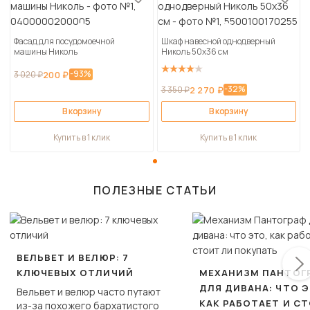
Фасад для посудомоечной
Шкаф навесной однодверный
машины Николь
Николь 50х36 см
-93%
3 020 ₽
200 ₽
-32%
3 350 ₽
2 270 ₽
В корзину
В корзину
Купить в 1 клик
Купить в 1 клик
ПОЛЕЗНЫЕ СТАТЬИ
ВЕЛЬВЕТ И ВЕЛЮР: 7
КЛЮЧЕВЫХ ОТЛИЧИЙ
МЕХАНИЗМ ПАНТОГ
ДЛЯ ДИВАНА: ЧТО Э
Вельвет и велюр часто путают
КАК РАБОТАЕТ И С
из-за похожего бархатистого