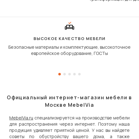
Его ещё называют «тик
«шагающей еврокнижк
сиденье не выкатывает
полу, а приподнимаетс
«перешагивает» вперё
дугообразной траекто
ВЫСОКОЕ КАЧЕСТВО МЕБЕЛИ
Безопасные материалы и комплектующие, высокоточное
европейское оборудование, ГОСТы
Официальный интернет-магазин мебели в
Москве MebelVia
MebelVia.ru
специализируется на производстве мебели
для распространения через интернет. Поэтому наша
продукция удивляет приятной ценой. У нас вы найдете
советы по обустройству вашего дома, а также