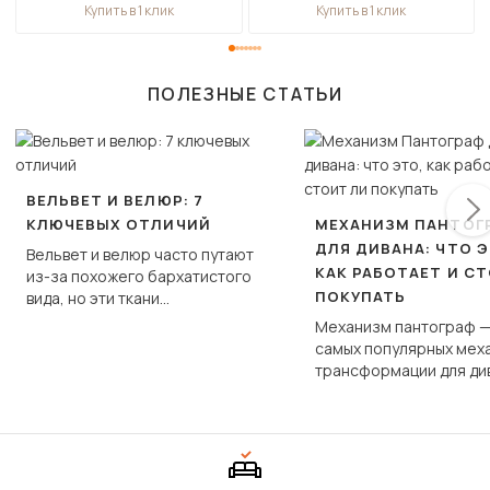
Купить в 1 клик
Купить в 1 клик
ПОЛЕЗНЫЕ СТАТЬИ
ВЕЛЬВЕТ И ВЕЛЮР: 7
КЛЮЧЕВЫХ ОТЛИЧИЙ
МЕХАНИЗМ ПАНТОГ
ДЛЯ ДИВАНА: ЧТО Э
Вельвет и велюр часто путают
КАК РАБОТАЕТ И С
из-за похожего бархатистого
ПОКУПАТЬ
вида, но эти ткани
фундаментально различаются
Механизм пантограф —
по структуре, составу и
самых популярных мех
технологии производства.
трансформации для ди
Его ещё называют «тик
«шагающей еврокнижк
сиденье не выкатывает
полу, а приподнимаетс
«перешагивает» вперё