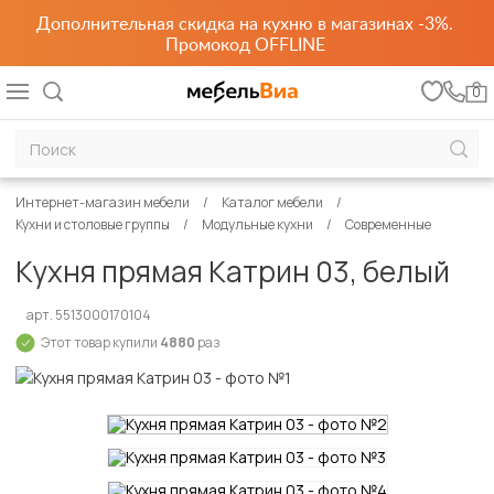
Дополнительная скидка на кухню в магазинах -3%.
Промокод OFFLINE
0
Интернет-магазин мебели
Каталог мебели
Кухни и столовые группы
Модульные кухни
Современные
Кухня прямая Катрин 03, белый
арт. 5513000170104
Этот товар купили
4880
раз