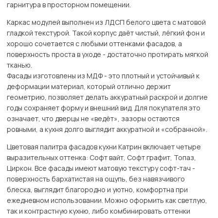
гарнитура в просторном помещении.
Каркас модулей выполнен из ЛДСП белого цвета с матовой
гладкой текстурой. Такой корпус даёт чистый, лёгкий фон и
хорошо сочетается с любыми оттенками фасадов, а
поверхность проста в уходе - достаточно протирать мягкой
тканью.
Фасады изготовлены из МДФ - это плотный и устойчивый к
деформации материал, который отлично держит
геометрию, позволяет делать аккуратный раскрой и долгие
годы сохраняет форму и внешний вид. Для покупателя это
означает, что дверцы не «ведёт», зазоры остаются
ровными, а кухня долго выглядит аккуратной и «собранной».
Цветовая палитра фасадов кухни Катрин включает четыре
выразительных оттенка: Софт вайт, Софт графит, Топаз,
Циркон. Все фасады имеют матовую текстуру софт-тач -
поверхность бархатистая на ощупь, без навязчивого
блеска, выглядит благородно и уютно, комфортна при
ежедневном использовании. Можно оформить как светлую,
так и контрастную кухню, либо комбинировать оттенки