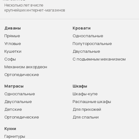
Несколько лет в числе
крупнейших интернет-магазинов
Диваны
Кровати
Прямые
Односпальные
Угловые
Полутороспальные
Кушетки
Двуспальные
Софы
С подъемным механизмом
Механизм аккордеон
Ортопедические
Матрасы
Шкафы
Односпальные
Шкафы-купе
Двуспальные
Распашные шкафы
Детские
Для прихожей
Ортопедические
Для спальни
Кухни
Гарнитуры