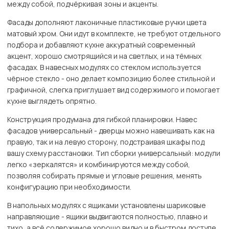
между собой, подчёркивая зоны и акценты.
Фасады дополняют лаконичные пластиковые ручки цвета
матовый хром. Они идут в комплекте, не требуют отдельного
подбора и добавляют кухне аккуратный современный
акцент, хорошо смотрящийся и на светлых, и на тёмных
фасадах. В навесных модулях со стеклом используется
чёрное стекло - оно делает композицию более стильной и
графичной, слегка приглушает вид содержимого и помогает
кухне выглядеть опрятно.
Конструкция продумана для гибкой планировки. Навес
фасадов универсальный - дверцы можно навешивать как на
правую, так и на левую сторону, подстраивая шкафы под
вашу схему расстановки. Тип сборки универсальный: модули
легко «зеркалятся» и комбинируются между собой,
позволяя собирать прямые и угловые решения, менять
конфигурацию при необходимости.
В напольных модулях с ящиками установлены шариковые
направляющие - ящики выдвигаются полностью, плавно и
тихо, а всё содержимое хорошо видно и в быстром доступе.