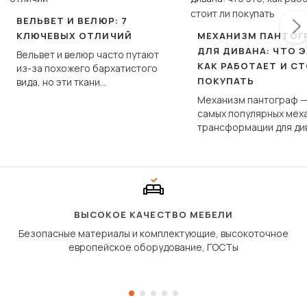
ВЕЛЬВЕТ И ВЕЛЮР: 7
КЛЮЧЕВЫХ ОТЛИЧИЙ
МЕХАНИЗМ ПАНТОГ
ДЛЯ ДИВАНА: ЧТО Э
Вельвет и велюр часто путают
КАК РАБОТАЕТ И С
из-за похожего бархатистого
ПОКУПАТЬ
вида, но эти ткани
фундаментально различаются
Механизм пантограф —
по структуре, составу и
самых популярных мех
технологии производства.
трансформации для ди
Его ещё называют «тик
«шагающей еврокнижк
сиденье не выкатывает
полу, а приподнимаетс
«перешагивает» вперё
дугообразной траекто
ВЫСОКОЕ КАЧЕСТВО МЕБЕЛИ
Безопасные материалы и комплектующие, высокоточное
европейское оборудование, ГОСТы