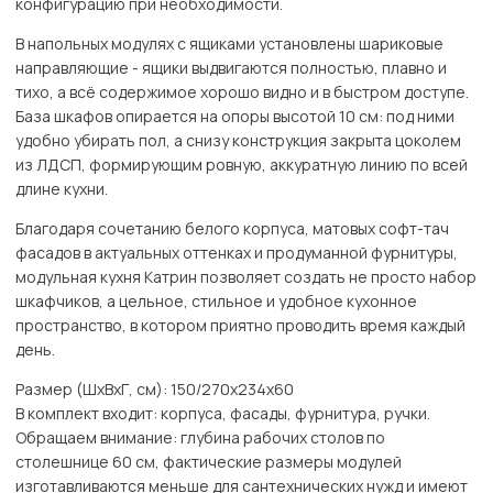
конфигурацию при необходимости.
В напольных модулях с ящиками установлены шариковые
направляющие - ящики выдвигаются полностью, плавно и
тихо, а всё содержимое хорошо видно и в быстром доступе.
База шкафов опирается на опоры высотой 10 см: под ними
удобно убирать пол, а снизу конструкция закрыта цоколем
из ЛДСП, формирующим ровную, аккуратную линию по всей
длине кухни.
Благодаря сочетанию белого корпуса, матовых софт-тач
фасадов в актуальных оттенках и продуманной фурнитуры,
модульная кухня Катрин позволяет создать не просто набор
шкафчиков, а цельное, стильное и удобное кухонное
пространство, в котором приятно проводить время каждый
день.
Размер (ШхВхГ, см): 150/270х234х60
В комплект входит: корпуса, фасады, фурнитура, ручки.
Обращаем внимание: глубина рабочих столов по
столешнице 60 см, фактические размеры модулей
изготавливаются меньше для сантехнических нужд и имеют