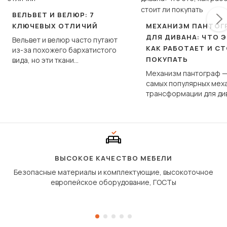
ВЕЛЬВЕТ И ВЕЛЮР: 7
КЛЮЧЕВЫХ ОТЛИЧИЙ
МЕХАНИЗМ ПАНТОГ
ДЛЯ ДИВАНА: ЧТО Э
Вельвет и велюр часто путают
КАК РАБОТАЕТ И С
из-за похожего бархатистого
ПОКУПАТЬ
вида, но эти ткани
фундаментально различаются
Механизм пантограф —
по структуре, составу и
самых популярных мех
технологии производства.
трансформации для ди
Его ещё называют «тик
«шагающей еврокнижк
сиденье не выкатывает
полу, а приподнимаетс
«перешагивает» вперё
дугообразной траекто
ВЫСОКОЕ КАЧЕСТВО МЕБЕЛИ
Безопасные материалы и комплектующие, высокоточное
европейское оборудование, ГОСТы