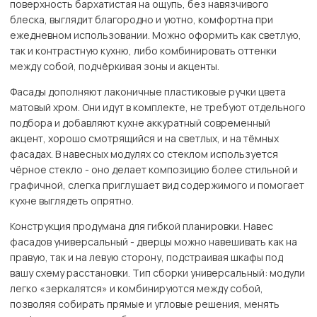
поверхность бархатистая на ощупь, без навязчивого
блеска, выглядит благородно и уютно, комфортна при
ежедневном использовании. Можно оформить как светлую,
так и контрастную кухню, либо комбинировать оттенки
между собой, подчёркивая зоны и акценты.
Фасады дополняют лаконичные пластиковые ручки цвета
матовый хром. Они идут в комплекте, не требуют отдельного
подбора и добавляют кухне аккуратный современный
акцент, хорошо смотрящийся и на светлых, и на тёмных
фасадах. В навесных модулях со стеклом используется
чёрное стекло - оно делает композицию более стильной и
графичной, слегка приглушает вид содержимого и помогает
кухне выглядеть опрятно.
Конструкция продумана для гибкой планировки. Навес
фасадов универсальный - дверцы можно навешивать как на
правую, так и на левую сторону, подстраивая шкафы под
вашу схему расстановки. Тип сборки универсальный: модули
легко «зеркалятся» и комбинируются между собой,
позволяя собирать прямые и угловые решения, менять