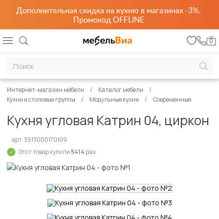
Дополнительная скидка на кухню в магазинах -3%.
Промокод OFFLINE
0
Интернет-магазин мебели
Каталог мебели
Кухни и столовые группы
Модульные кухни
Современные
Кухня угловая Катрин 04, циркон
арт. 5513000170109
Этот товар купили
5414
раз