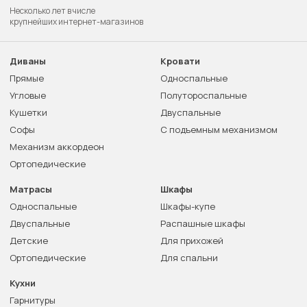
Несколько лет в числе
крупнейших интернет-магазинов
Диваны
Кровати
Прямые
Односпальные
Угловые
Полутороспальные
Кушетки
Двуспальные
Софы
С подъемным механизмом
Механизм аккордеон
Ортопедические
Матрасы
Шкафы
Односпальные
Шкафы-купе
Двуспальные
Распашные шкафы
Детские
Для прихожей
Ортопедические
Для спальни
Кухни
Гарнитуры