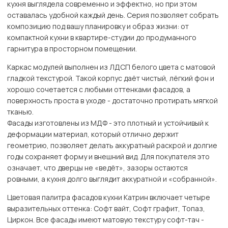
кухня выглядела современно и эффектно, но при этом
оставалась удобной каждый день. Серия позволяет собрать
композицию под вашу планировку и образ жизни: от
компактной кухни в квартире-студии до продуманного
гарнитура в просторном помещении.
Каркас модулей выполнен из ЛДСП белого цвета с матовой
гладкой текстурой. Такой корпус даёт чистый, лёгкий фон и
хорошо сочетается с любыми оттенками фасадов, а
поверхность проста в уходе - достаточно протирать мягкой
тканью.
Фасады изготовлены из МДФ - это плотный и устойчивый к
деформации материал, который отлично держит
геометрию, позволяет делать аккуратный раскрой и долгие
годы сохраняет форму и внешний вид. Для покупателя это
означает, что дверцы не «ведёт», зазоры остаются
ровными, а кухня долго выглядит аккуратной и «собранной».
Цветовая палитра фасадов кухни Катрин включает четыре
выразительных оттенка: Софт вайт, Софт графит, Топаз,
Циркон. Все фасады имеют матовую текстуру софт-тач -