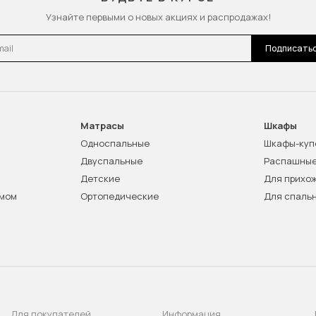
Узнайте первыми о новых акциях и распродажах!
l
Подписать
Матрасы
Шкафы
Односпальные
Шкафы-куп
Двуспальные
Распашны
Детские
Для прихо
змом
Ортопедические
Для спаль
Для покупателей
Информация