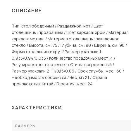
Столы и стулья
ОПИСАНИЕ
Шкафы и стеллажи
Тип: стол обеденный / Раздвижной: нет / Цвет
Комоды и тумбы
столешницы: прозрачный / Цвет каркаса: хром / Материал
Вешалки и обувницы
каркаса: металл / Материал столешницы: закаленное
Гарнитуры
стекло / Высота, см: 75 / Глубина, см: 90 / Ширина, см: 90 /
Форма столешницы: круг / Размер упаковки 1:
Пос
0,935/0,94/0,035 / Количество посадочных мест: 4 /
Регулировка по высоте: нет / Стиль: современный /
Размер упаковки 2: 1,1/0,15/0,06 / Срок службы, мес.: 60 /
Необходимость сборки: да / Вес, кг: 21 / Страна
производства: Китай / Гарантия, мес.: 24
ХАРАКТЕРИСТИКИ
РАЗМЕРЫ