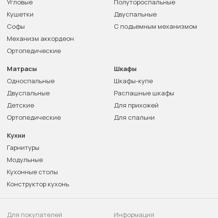
Угловые
Полутороспальные
Кушетки
Двуспальные
Софы
С подъемным механизмом
Механизм аккордеон
Ортопедические
Матрасы
Шкафы
Односпальные
Шкафы-купе
Двуспальные
Распашные шкафы
Детские
Для прихожей
Ортопедические
Для спальни
Кухни
Гарнитуры
Модульные
Кухонные столы
Конструктор кухонь
Для покупателей
Информация