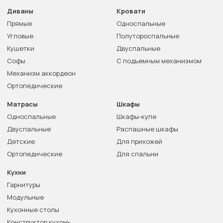
Диваны
Кровати
Прямые
Односпальные
Угловые
Полутороспальные
Кушетки
Двуспальные
Софы
С подъемным механизмом
Механизм аккордеон
Ортопедические
Матрасы
Шкафы
Односпальные
Шкафы-купе
Двуспальные
Распашные шкафы
Детские
Для прихожей
Ортопедические
Для спальни
Кухни
Гарнитуры
Модульные
Кухонные столы
Конструктор кухонь