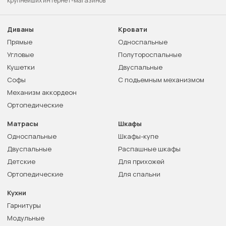
крупнейших интернет-магазинов
Диваны
Кровати
Прямые
Односпальные
Угловые
Полутороспальные
Кушетки
Двуспальные
Софы
С подъемным механизмом
Механизм аккордеон
Ортопедические
Матрасы
Шкафы
Односпальные
Шкафы-купе
Двуспальные
Распашные шкафы
Детские
Для прихожей
Ортопедические
Для спальни
Кухни
Гарнитуры
Модульные