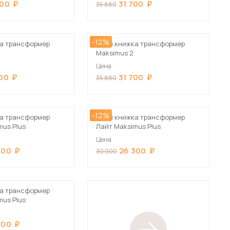
200
31 700
35 880
-12%
а трансформер
Стол книжка трансформер
Maksimus 2
Цена
700
31 700
35 880
-12%
а трансформер
Стол книжка трансформер
mus Plus
Лайт Maksimus Plus
Цена
300
26 300
30 000
а трансформер
mus Plus
300