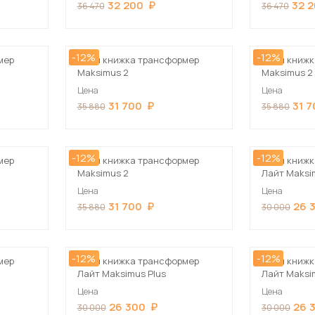
32 200
32 
36 470
36 470
-12%
-12%
мер
Стол книжка трансформер
Стол книжк
Maksimus 2
Maksimus 2
Цена
Цена
31 700
31 
35 880
35 880
-12%
-12%
мер
Стол книжка трансформер
Стол книжк
Maksimus 2
Лайт Maksi
Цена
Цена
31 700
26 
35 880
30 000
-12%
-12%
мер
Стол книжка трансформер
Стол книжк
Лайт Maksimus Plus
Лайт Maksi
Цена
Цена
26 300
26 
30 000
30 000