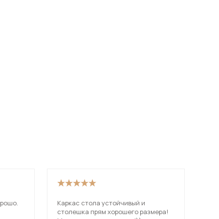
рошо.
Каркас стола устойчивый и
Приобрел
столешка прям хорошего размера!
кух