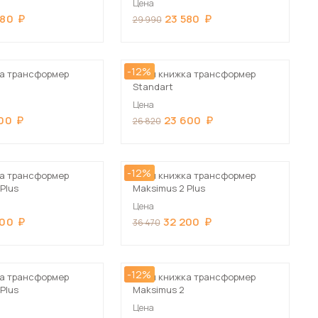
Цена
Шкафы-купе для дачи
Сначала дорогие
580
23 580
29 990
-12%
а трансформер
Стол книжка трансформер
Standart
Цена
 мебель для гостиных
00
23 600
26 820
-12%
а трансформер
Стол книжка трансформер
Plus
Maksimus 2 Plus
Цена
200
32 200
36 470
-12%
а трансформер
Стол книжка трансформер
Plus
Maksimus 2
Цена