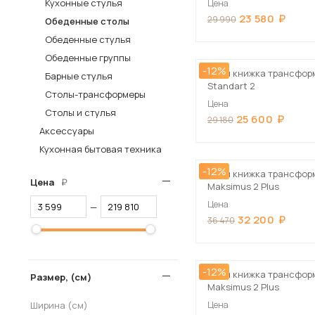
Кухонные стулья
Цена
23 580
Столы и стулья
29 990
Обеденные столы
Обеденные стулья
Шкафы и стеллажи
Обеденные группы
Комоды и тумбы
-12%
Стол книжка трансфор
Барные стулья
Вешалки и обувницы
Standart 2
Столы-трансформеры
Цена
Гарнитуры
Столы и стулья
25 600
29 180
Аксессуары
Пос
Кухонная бытовая техника
-12%
Стол книжка трансфор
Цена
Maksimus 2 Plus
Цена
—
32 200
36 470
-12%
Стол книжка трансфор
Размер, (см)
Maksimus 2 Plus
Ширина (см)
Цена