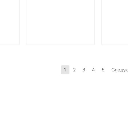
1
2
3
4
5
Следу