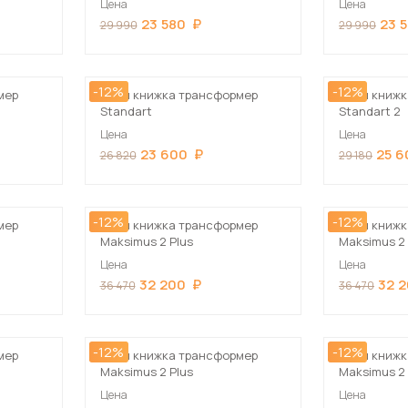
Цена
Цена
Посмотреть все шкафы
23 580
23 
29 990
29 990
Посмотреть все кровати
Посмотреть все диваны
-12%
-12%
Все товары распродажи
мер
Стол книжка трансформер
Стол книжк
Standart
Standart 2
Цена
Цена
Посмотреть всю
23 600
25 6
26 820
29 180
мотреть все кухни и столовые группы
-12%
-12%
мер
Стол книжка трансформер
Стол книжк
Maksimus 2 Plus
Maksimus 2 
Цена
Цена
32 200
32 
36 470
36 470
-12%
-12%
мер
Стол книжка трансформер
Стол книжк
Maksimus 2 Plus
Maksimus 2 
Цена
Цена