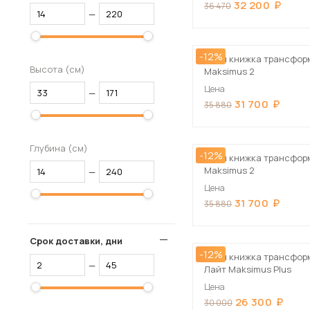
32 200
36 470
—
-12%
Стол книжка трансфор
Высота (см)
Maksimus 2
Цена
—
31 700
35 880
Глубина (см)
-12%
Стол книжка трансфор
Maksimus 2
—
Цена
31 700
35 880
Срок доставки, дни
-12%
Стол книжка трансфор
—
Лайт Maksimus Plus
Цена
26 300
30 000