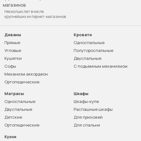
Несколько лет в числе
крупнейших интернет-магазинов
Диваны
Кровати
Прямые
Односпальные
Угловые
Полутороспальные
Кушетки
Двуспальные
Софы
С подъемным механизмом
Механизм аккордеон
Ортопедические
Матрасы
Шкафы
Односпальные
Шкафы-купе
Двуспальные
Распашные шкафы
Детские
Для прихожей
Ортопедические
Для спальни
Кухни