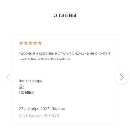
ОТЗЫВЫ
Удобные и красивые стулья Сидушка не скрипит
От 
, все сделано качественно
рад
Фото товара:
Фот
27 декабря 2023
,
Лариса
26 
Стул барный SHT-S80
Сту