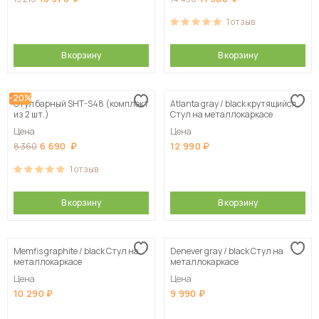
1
отзыв
В корзину
В корзину
-20%
Стул барный SHT-S48 (комплект
Atlanta gray / black крутящийся
из 2 шт.)
Стул на металлокаркасе
Цена
Цена
6 690
12 990
8 360
1
отзыв
В корзину
В корзину
Memfis graphite / black Стул на
Denever gray / black Стул на
металлокаркасе
металлокаркасе
Цена
Цена
10 290
9 990