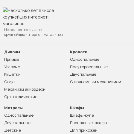
Несколько лет в числе
крупнейших интернет-магазинов
Диваны
Кровати
Прямые
Односпальные
Угловые
Полутороспальные
Кушетки
Двуспальные
Софы
С подъемным механизмом
Механизм аккордеон
Ортопедические
Матрасы
Шкафы
Односпальные
Шкафы-купе
Двуспальные
Распашные шкафы
Детские
Для прихожей