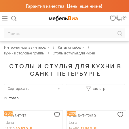
Гарантия качества. Цены еще ниже!
0
Интернет-магазин мебели
Каталог мебели
Кухни и столовые группы
Столы и стулья для кухни
СТОЛЫ И СТУЛЬЯ ДЛЯ КУХНИ В
САНКТ-ПЕТЕРБУРГЕ
Сортировать
фильтр
По популярности
121 товар
Сначала дешевые
-20%
-20%
Стол SHT-T5
Стол SHT-T2/80
Сначала дорогие
Цена
Цена
10 570
11 560
13 210
14 450