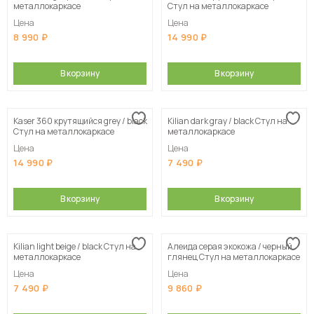
металлокаркасе
Стул на металлокаркасе
Цена
Цена
8 990
14 990
В корзину
В корзину
Kaser 360 крутящийся grey / black
Kilian dark gray / black Стул на
Стул на металлокаркасе
металлокаркасе
Цена
Цена
14 990
7 490
В корзину
В корзину
Kilian light beige / black Стул на
Алеида серая экокожа / черный
металлокаркасе
глянец Стул на металлокаркасе
Цена
Цена
7 490
9 860