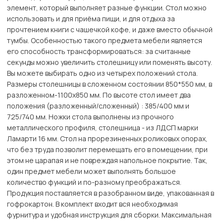
элемент, который выполняет разные функции. Стол можно
использовать и для приёма пищи, и для отдыха за
прочтением книги с чашечкой кофе, и даже вместо обычной
тумбы. Особенностью такого предмета мебели является
его способность трансформироваться: за считанные
секунды можно увеличить столешницу или поменять высоту.
Вы можете выбирать одно из четырех положений стола.
Размеры столешницы в сложенном состоянии 850*550 мм, в
разложенном-1100х850 мм. По высоте стол имеет два
положения (разложенный/сложенный) : 385/400 мм и
725/740 мм. Ножки стола выполнены из прочного
металлического профиля, столешница - из ЛДСП марки
Ламарти 16 мм. Стол на прорезиненных роликовых опорах,
что без труда позволит перемещать его в помещении, при
этом не царапая и не повреждая напольное покрытие. Так,
один предмет мебели может выполнять большое
количество функций и по-разному преображаться.
Продукция поставляется в разобранном виде, упакованная в
гофрокартон. В комплект входит вся необходимая
фурнитура и удобная инструкция для сборки. Максимальная