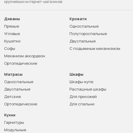
крупнейших интернет-магазинов
Диваны
Кровати
Прямые
Односпальные
Угловые
Полутороспальные
Кушетки
Двуспальные
Софы
С подъемным механизмом
Механизм аккордеон
Ортопедические
Матрасы
Шкафы
Односпальные
Шкафы-купе
Двуспальные
Распашные шкафы
Детские
Для прихожей
Ортопедические
Для спальни
Кухни
Гарнитуры
Модульные