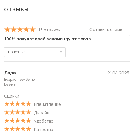
ОТЗЫВЫ
Оставить отзыв
13 отзывов
100% покупателей рекомендуют товар
Полезные
Полезные
Новые
Лада
21.04.2025
Возраст: 55-65 лет
Старые
Москва
С высокой оценкой
Оценки
С низкой оценкой
Впечатление
Дизайн
Удобство
Качество