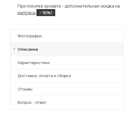
Шкафы-купе для дачи
При покупке кровати - дополнительная скидка на
матрасы
- 10%!
Фотографии
 мебель для гостиных
Описание
Характеристики
Преимущества
Доставка, оплата и сборка
Отзывы
Вопрос - ответ