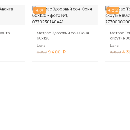
-6%
-60%
ванта
Матрас Здоровый сон-Соня
Матрас То
60х120
скрутке 8
Цена
Цена
9 400
4 3
9 990
10 800