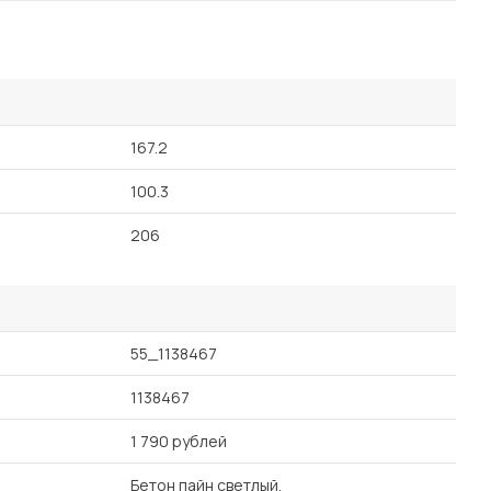
167.2
100.3
206
55_1138467
1138467
1 790 рублей
Бетон пайн светлый,