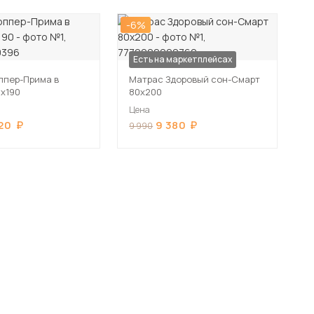
-6%
Есть на маркетплейсах
ппер-Прима в
Матрас Здоровый сон-Смарт
0х190
80х200
Цена
20
9 380
9 990