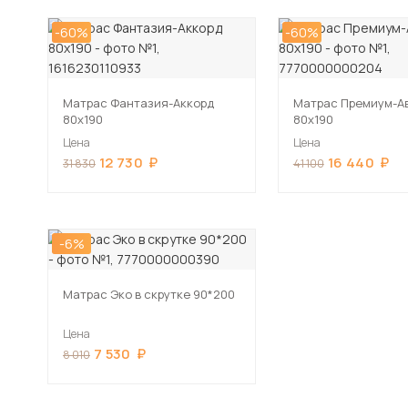
-60%
-60%
Матрас Фантазия-Аккорд
Матрас Премиум-А
80х190
80х190
Цена
Цена
12 730
16 440
31 830
41 100
-6%
Матрас Эко в скрутке 90*200
Цена
7 530
8 010