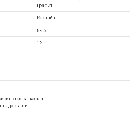
Графит
Инстайл
84.3
12
.
исит от веса заказа.
сть доставки.