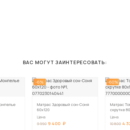
ВАС МОГУТ ЗАИНТЕРЕСОВАТЬ:
-6%
-60%
онпелье
Матрас Здоровый сон-Соня
Матрас То
60х120
скрутке 8
Цена
Цена
9 400
4 3
9 990
10 800