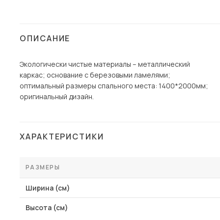
Столы и стулья
Шкафы и стеллажи
ОПИСАНИЕ
Комоды и тумбы
Вешалки и обувницы
Экологически чистые материалы – металлический
каркас; основание с березовыми ламелями;
Гарнитуры
оптимальный размеры спального места: 1400*2000мм;
Пос
оригинальный дизайн.
ХАРАКТЕРИСТИКИ
РАЗМЕРЫ
Ширина (см)
Высота (см)