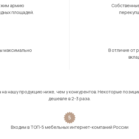
ержим армию
Собственные
ндных площадей.
перекупщ
бы максимально
В отличие от 
вкла
а на нашу продукцию ниже, чем у конкурентов. Некоторые позици
дешевле в 2-3 раза.
5
Входим в ТОП-5 мебельных интернет-компаний России