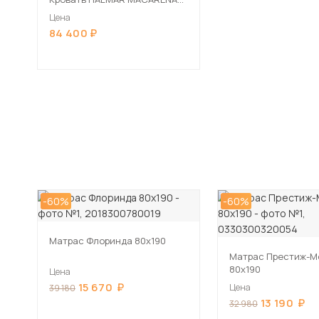
кремовый, 90/200
Цена
84 400
-60%
-60%
Матрас Флоринда 80х190
Матрас Престиж-М
80х190
Цена
15 670
Цена
39 180
13 190
32 980