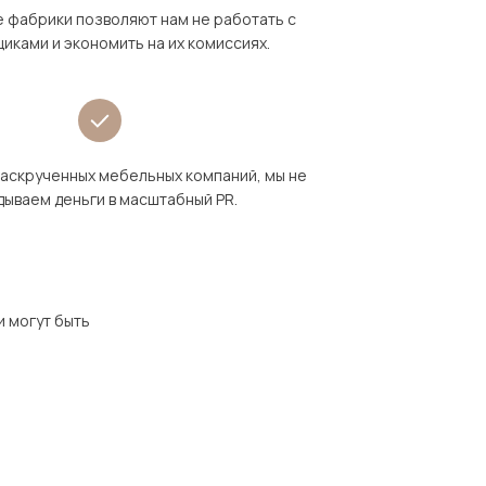
 фабрики позволяют нам не работать с
иками и экономить на их комиссиях.
раскрученных мебельных компаний, мы не
дываем деньги в масштабный PR.
и могут быть