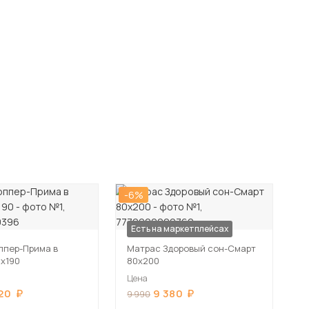
-6%
Есть на маркетплейсах
ппер-Прима в
Матрас Здоровый сон-Смарт
0х190
80х200
Цена
20
9 380
9 990