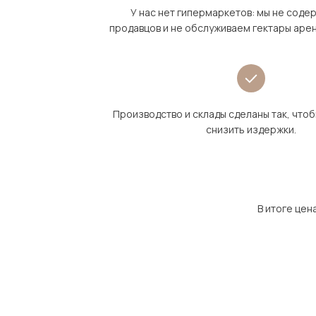
У нас нет гипермаркетов: мы не сод
продавцов и не обслуживаем гектары аре
Производство и склады сделаны так, что
снизить издержки.
В итоге цен