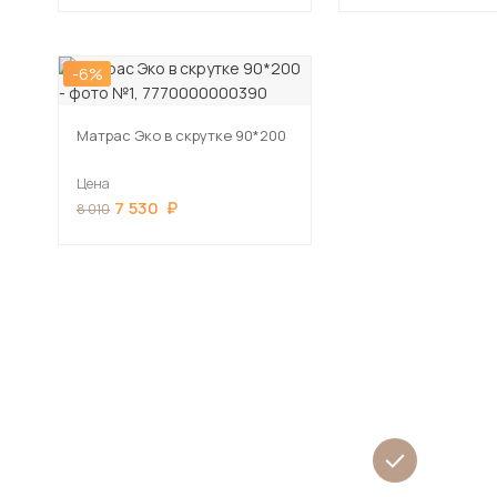
-6%
Матрас Эко в скрутке 90*200
Цена
7 530
8 010