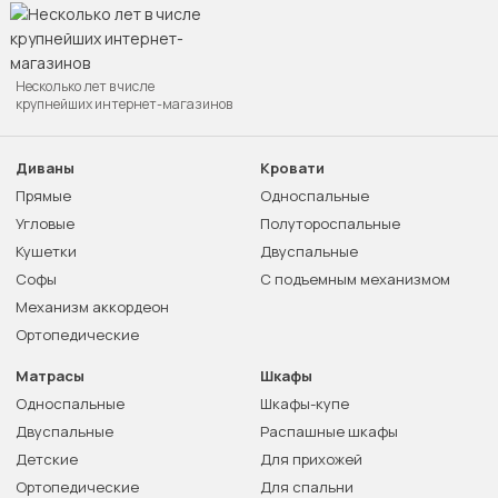
Несколько лет в числе
крупнейших интернет-магазинов
Диваны
Кровати
Прямые
Односпальные
Угловые
Полутороспальные
Кушетки
Двуспальные
Софы
С подъемным механизмом
Механизм аккордеон
Ортопедические
Матрасы
Шкафы
Односпальные
Шкафы-купе
Двуспальные
Распашные шкафы
Детские
Для прихожей
Ортопедические
Для спальни